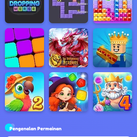
Pengenalan Permainan