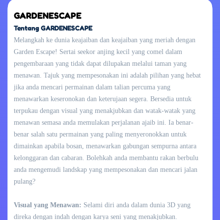
GARDENESCAPE
Tentang GARDENESCAPE
Melangkah ke dunia keajaiban dan keajaiban yang meriah dengan
Garden Escape! Sertai seekor anjing kecil yang comel dalam
pengembaraan yang tidak dapat dilupakan melalui taman yang
menawan. Tajuk yang mempesonakan ini adalah pilihan yang hebat
jika anda mencari permainan dalam talian percuma yang
menawarkan keseronokan dan keterujaan segera. Bersedia untuk
terpukau dengan visual yang menakjubkan dan watak-watak yang
menawan semasa anda memulakan perjalanan ajaib ini. Ia benar-
benar salah satu permainan yang paling menyeronokkan untuk
dimainkan apabila bosan, menawarkan gabungan sempurna antara
kelonggaran dan cabaran. Bolehkah anda membantu rakan berbulu
anda mengemudi landskap yang mempesonakan dan mencari jalan
pulang?
Visual yang Menawan:
Selami diri anda dalam dunia 3D yang
direka dengan indah dengan karya seni yang menakjubkan.