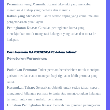
Permainan yang Menarik:
Kuasai teka-teki yang mencabar
merentasi 40 tahap yang berbeza dan menarik.
Rakan yang Menawan:
Pandu seekor anjing yang comel melalui
pengembaraan pulau ajaib.
Peningkatan Kuasa:
Gunakan peningkatan kuasa yang
menakjubkan untuk mengatasi halangan yang sukar dan mara ke
hadapan.
Cara bermain GARDENESCAPE dalam talian?
Peraturan Permainan:
Padankan Permata:
Tukar permata bersebelahan untuk mencipta
garisan mendatar atau menegak bagi tiga atau lebih permata yang
sama.
Kosongkan Tahap:
Selesaikan objektif untuk setiap tahap, seperti
mengumpul bilangan permata tertentu atau mengosongkan halangan
tertentu, untuk maju melalui permainan.
Gunakan Peningkatan Kuasa:
Peroleh dan gunakan peningkatan