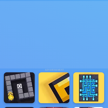
ADVERTISEMENT