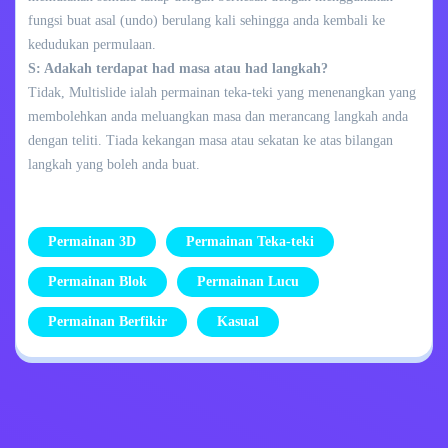
fungsi buat asal (undo) berulang kali sehingga anda kembali ke
kedudukan permulaan.
S: Adakah terdapat had masa atau had langkah?
Tidak, Multislide ialah permainan teka-teki yang menenangkan yang
membolehkan anda meluangkan masa dan merancang langkah anda
dengan teliti. Tiada kekangan masa atau sekatan ke atas bilangan
langkah yang boleh anda buat.
Permainan 3D
Permainan Teka-teki
Permainan Blok
Permainan Lucu
Permainan Berfikir
Kasual
Dasar Privasi
Hubungi Saya