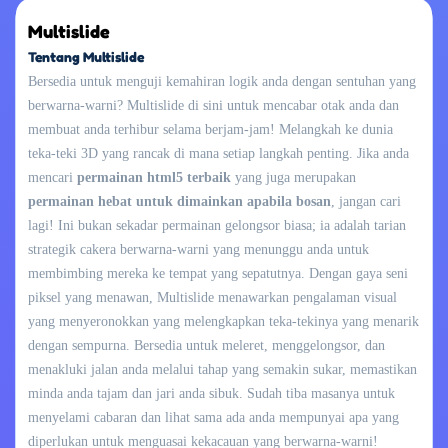
Multislide
Tentang Multislide
Bersedia untuk menguji kemahiran logik anda dengan sentuhan yang
berwarna-warni? Multislide di sini untuk mencabar otak anda dan
membuat anda terhibur selama berjam-jam! Melangkah ke dunia
teka-teki 3D yang rancak di mana setiap langkah penting. Jika anda
mencari
permainan html5 terbaik
yang juga merupakan
permainan hebat untuk dimainkan apabila bosan
, jangan cari
lagi! Ini bukan sekadar permainan gelongsor biasa; ia adalah tarian
strategik cakera berwarna-warni yang menunggu anda untuk
membimbing mereka ke tempat yang sepatutnya. Dengan gaya seni
piksel yang menawan, Multislide menawarkan pengalaman visual
yang menyeronokkan yang melengkapkan teka-tekinya yang menarik
dengan sempurna. Bersedia untuk meleret, menggelongsor, dan
menakluki jalan anda melalui tahap yang semakin sukar, memastikan
minda anda tajam dan jari anda sibuk. Sudah tiba masanya untuk
menyelami cabaran dan lihat sama ada anda mempunyai apa yang
diperlukan untuk menguasai kekacauan yang berwarna-warni!