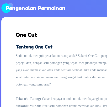
Pengenalan Permainan
One Cut
Tentang One Cut
Sedia untuk menguji penaakulan ruang anda? Selami One Cut, pe
pepejal dan, dengan satu potongan yang tepat, mengubahnya menj
yang akan memastikan otak anda sentiasa terlibat. Jika anda menc
salah satu permainan laman web yang sangat baik untuk dimainkan
potongan yang sempurna?
Teka-teki Ruang:
Cabar keupayaan anda untuk membayangkan pot
Mekanik Mudah:
Buat satu potongan untuk memisahkan blok, kem