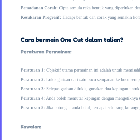
Pemadanan Corak:
Cipta semula reka bentuk yang diperlukan de
Kesukaran Progresif:
Hadapi bentuk dan corak yang semakin komp
Cara bermain One Cut dalam talian?
Peraturan Permainan:
Peraturan 1:
Objektif utama permainan ini adalah untuk memisah
Peraturan 2:
Lukis garisan dari satu bucu sempadan ke bucu sempa
Peraturan 3:
Selepas garisan dilukis, gunakan dua kepingan untu
Peraturan 4:
Anda boleh memutar kepingan dengan mengetiknya u
Peraturan 5:
Jika potongan anda betul, terdapat sekurang-kurangn
Kawalan: