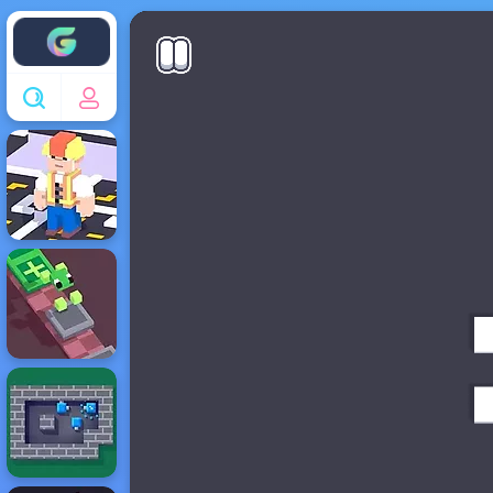
Enjoy4fun