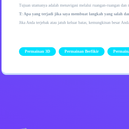
Tujuan utamanya adalah menavigasi melalui ruangan-ruangan dan 
T: Apa yang terjadi jika saya membuat langkah yang salah da
Jika Anda terjebak atau jatuh keluar batas, kemungkinan besar And
Permainan 3D
Permainan Berfikir
Permain
Dasar Privasi