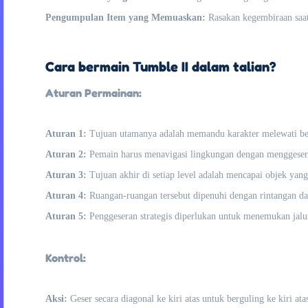
Pengumpulan Item yang Memuaskan:
Rasakan kegembiraan saa
Cara bermain Tumble II dalam talian?
Aturan Permainan:
Aturan 1:
Tujuan utamanya adalah memandu karakter melewati ber
Aturan 2:
Pemain harus menavigasi lingkungan dengan menggeser s
Aturan 3:
Tujuan akhir di setiap level adalah mencapai objek yang 
Aturan 4:
Ruangan-ruangan tersebut dipenuhi dengan rintangan dan
Aturan 5:
Penggeseran strategis diperlukan untuk menemukan jalur 
Kontrol:
Aksi:
Geser secara diagonal ke kiri atas untuk berguling ke kiri ata