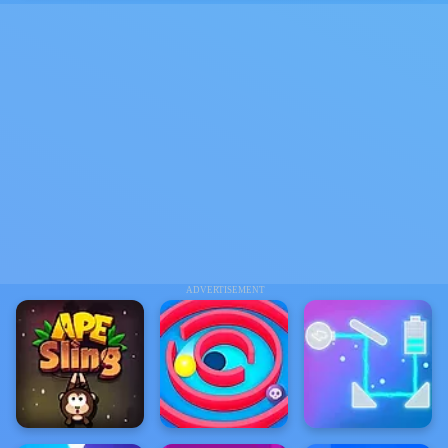
ADVERTISEMENT