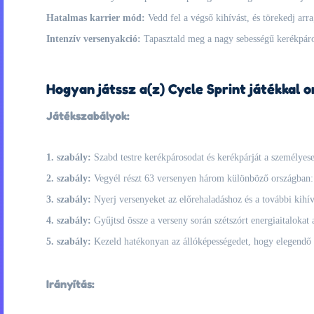
Hatalmas karrier mód:
Vedd fel a végső kihívást, és törekedj ar
Intenzív versenyakció:
Tapasztald meg a nagy sebességű kerékpároz
Hogyan játssz a(z) Cycle Sprint játékkal o
Játékszabályok:
1. szabály:
Szabd testre kerékpárosodat és kerékpárját a személye
2. szabály:
Vegyél részt 63 versenyen három különböző országban:
3. szabály:
Nyerj versenyeket az előrehaladáshoz és a további kihív
4. szabály:
Gyűjtsd össze a verseny során szétszórt energiaitalokat 
5. szabály:
Kezeld hatékonyan az állóképességedet, hogy elegendő e
Irányítás: