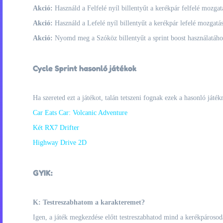
Akció:
Használd a Felfelé nyíl billentyűt a kerékpár felfelé mozgat
Akció:
Használd a Lefelé nyíl billentyűt a kerékpár lefelé mozgatá
Akció:
Nyomd meg a Szóköz billentyűt a sprint boost használatáho
Cycle Sprint hasonló játékok
Ha szereted ezt a játékot, talán tetszeni fognak ezek a hasonló játék
Car Eats Car: Volcanic Adventure
Két RX7 Drifter
Highway Drive 2D
GYIK:
K: Testreszabhatom a karakteremet?
Igen, a játék megkezdése előtt testreszabhatod mind a kerékpárosod