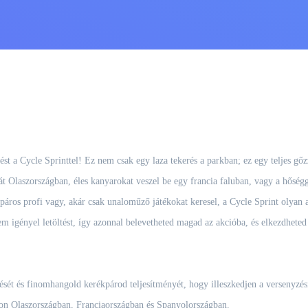
gést a Cycle Sprinttel! Ez nem csak egy laza tekerés a parkban; ez egy teljes gőz
 Olaszországban, éles kanyarokat veszel be egy francia faluban, vagy a hőségg
kpáros profi vagy, akár csak unaloműző játékokat keresel, a Cycle Sprint olyan 
 igényel letöltést, így azonnal belevetheted magad az akcióba, és elkezdheted 
ét és finomhangold kerékpárod teljesítményét, hogy illeszkedjen a versenyzési
akon Olaszországban, Franciaországban és Spanyolországban.