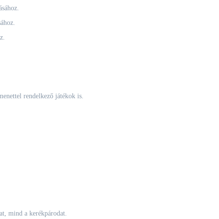
ásához.
sához.
z.
menettel rendelkező játékok is.
at, mind a kerékpárodat.