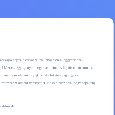
zel zajló hajsza a célvonal felé, ahol csak a leggyorsabbak
el küzdesz egy spanyol tengerparti úton. A légkör elektromos, a
adrenalindús élményt nyújt, amely tökéletes egy gyors
testreszabni álmaid kerékpárját. Készen állsz arra, hogy bepattanj
 stílusodhoz.