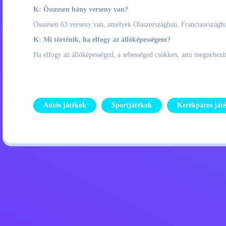
K: Összesen hány verseny van?
Összesen 63 verseny van, amelyek Olaszországban, Franciaországb
K: Mi történik, ha elfogy az állóképességem?
Ha elfogy az állóképességed, a sebességed csökken, ami megnehezíti
Autós játékok
Sportjátékok
Kerékpáros ját
Adatvédelmi szabályzat