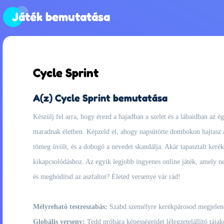
Játék bemutatása
Cycle Sprint
A(z) Cycle Sprint bemutatása
Készülj fel arra, hogy érezd a hajadban a szelet és a lábaidban az é
maradnak életben. Képzeld el, ahogy napsütötte dombokon hajtasz át
tömeg üvölt, és a dobogó a nevedet skandálja. Akár tapasztalt keré
kikapcsolódáshoz. Az egyik legjobb ingyenes online játék, amely nem
és meghódítsd az aszfaltot? Életed versenye vár rád!
Mélyreható testreszabás:
Szabd személyre kerékpárosod megjelenés
Globális verseny:
Tedd próbára képességeidet lélegzetelállító táj