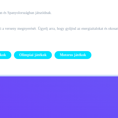
an és Spanyolországban játszódnak.
 a verseny megnyerését. Ügyelj arra, hogy gyűjtsd az energiaitalokat és okosa
ékok
Olimpiai játékok
Motoros játékok
Kids
Lépj kapcsolatba velem
Magyar