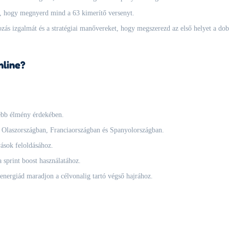
ra, hogy megnyerd mind a 63 kimerítő versenyt.
ás izgalmát és a stratégiai manővereket, hogy megszerezd az első helyet a do
nline?
sebb élmény érdekében.
 Olaszországban, Franciaországban és Spanyolországban.
ások feloldásához.
a sprint boost használatához.
nergiád maradjon a célvonalig tartó végső hajrához.