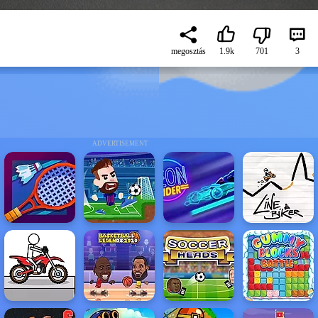
megosztás
1.9k
701
3
ADVERTISEMENT