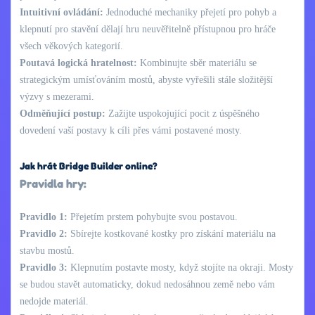
Intuitivní ovládání:
Jednoduché mechaniky přejetí pro pohyb a
klepnutí pro stavění dělají hru neuvěřitelně přístupnou pro hráče
všech věkových kategorií.
Poutavá logická hratelnost:
Kombinujte sběr materiálu se
strategickým umísťováním mostů, abyste vyřešili stále složitější
výzvy s mezerami.
Odměňující postup:
Zažijte uspokojující pocit z úspěšného
dovedení vaší postavy k cíli přes vámi postavené mosty.
Jak hrát Bridge Builder online?
Pravidla hry:
Pravidlo 1:
Přejetím prstem pohybujte svou postavou.
Pravidlo 2:
Sbírejte kostkované kostky pro získání materiálu na
stavbu mostů.
Pravidlo 3:
Klepnutím postavte mosty, když stojíte na okraji. Mosty
se budou stavět automaticky, dokud nedosáhnou země nebo vám
nedojde materiál.