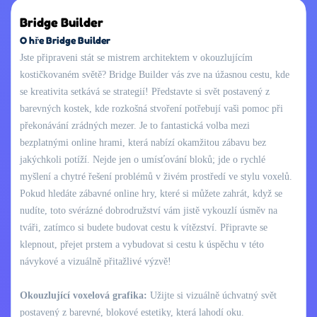
Bridge Builder
O hře Bridge Builder
Jste připraveni stát se mistrem architektem v okouzlujícím
kostičkovaném světě? Bridge Builder vás zve na úžasnou cestu, kde
se kreativita setkává se strategií! Představte si svět postavený z
barevných kostek, kde rozkošná stvoření potřebují vaši pomoc při
překonávání zrádných mezer. Je to fantastická volba mezi
bezplatnými online hrami, která nabízí okamžitou zábavu bez
jakýchkoli potíží. Nejde jen o umísťování bloků; jde o rychlé
myšlení a chytré řešení problémů v živém prostředí ve stylu voxelů.
Pokud hledáte zábavné online hry, které si můžete zahrát, když se
nudíte, toto svérázné dobrodružství vám jistě vykouzlí úsměv na
tváři, zatímco si budete budovat cestu k vítězství. Připravte se
klepnout, přejet prstem a vybudovat si cestu k úspěchu v této
návykové a vizuálně přitažlivé výzvě!
Okouzlující voxelová grafika:
Užijte si vizuálně úchvatný svět
postavený z barevné, blokové estetiky, která lahodí oku.