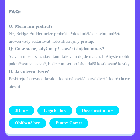
FAQ:
Q: Mohu hru prohrát?
Ne, Bridge Builder nelze prohrát. Pokud uděláte chybu, můžete
úroveň vždy restartovat nebo zkusit jiný přístup.
Q: Co se stane, když mi při stavění dojdou mosty?
Stavění mostu se zastaví tam, kde vám dojde materiál. Abyste mohli
pokračovat ve stavbě, budete muset posbírat další kostkované kostky.
Q: Jak otevřu dveře?
Posbírejte barevnou kostku, která odpovídá barvě dveří, které chcete
otevřít.
3D hry
Logické hry
Dovednostní hry
Oblíbené hry
Funny Games