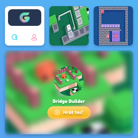
Enjoy4fun
Bridge Builder
Hrát teď