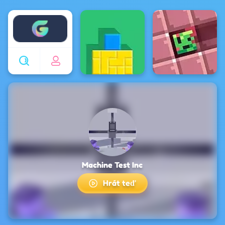
Enjoy4fun
Machine Test Inc
Hrát teď