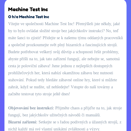
Machine Test Inc
O hře Machine Test Inc
Vítejte ve společnosti Machine Test Inc! Přemýšleli jste někdy, jaké
by to bylo ovládat složité stroje bez jakýchkoliv instrukcí? No, teď
máte šanci to zjistit! Přidejte se k našemu týmu oddaných pracovníků
a společně prozkoumejte svět plný bizarních a fascinujících strojů.
Budete potřebovat veškerý svůj důvtip a schopnosti řešit problémy,
abyste přišli na to, jak tato zařízení fungují, ale nebojte se, samotná
cesta je poloviční zábava! Jsme jednou z nejlepších dostupných
prohlížečových her, která nabízí okamžitou zábavu bez nutnosti
stahování. Pokud tedy hledáte zábavné online hry, které si můžete
zahrát, když se nudíte, už nehledejte! Vstupte do naší továrny a
začněte testovat tyto stroje ještě dnes!
Objevování bez instrukcí:
Přijměte chaos a přijďte na to, jak stroje
fungují, bez jakýchkoliv užitečných návodů či manuálů.
Bizarní zařízení:
Setkejte se s řadou podivných a úžasných strojů, z
nichž každý má své vlastní unikátní zvláštnosti a výzvy.