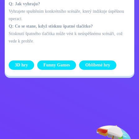
Q: Jak vyhraju?
Vyhrajete spuštěním konkrétního scénáře, který indikuje úspěšnou
operaci.
Q: Co se stane, když stisknu špatné tlačítko?
Stisknutí špatného tlačítka může vést k neúspěšnému scénáři, což
vede k prohře.
3D hry
Funny Games
Oblíbené hry
Zásady ochrany
Kontaktujte mě
osobních údajů
Kids
Čeština