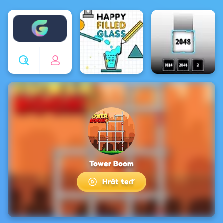
Enjoy4fun
Tower Boom
Hrát teď