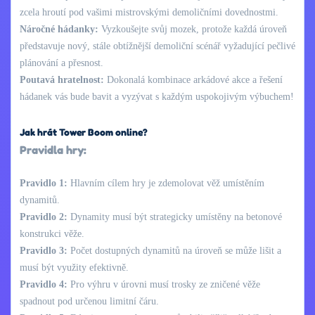
zcela hroutí pod vašimi mistrovskými demoličními dovednostmi.
Náročné hádanky:
Vyzkoušejte svůj mozek, protože každá úroveň
představuje nový, stále obtížnější demoliční scénář vyžadující pečlivé
plánování a přesnost.
Poutavá hratelnost:
Dokonalá kombinace arkádové akce a řešení
hádanek vás bude bavit a vyzývat s každým uspokojivým výbuchem!
Jak hrát Tower Boom online?
Pravidla hry:
Pravidlo 1:
Hlavním cílem hry je zdemolovat věž umístěním
dynamitů.
Pravidlo 2:
Dynamity musí být strategicky umístěny na betonové
konstrukci věže.
Pravidlo 3:
Počet dostupných dynamitů na úroveň se může lišit a
musí být využity efektivně.
Pravidlo 4:
Pro výhru v úrovni musí trosky ze zničené věže
spadnout pod určenou limitní čáru.