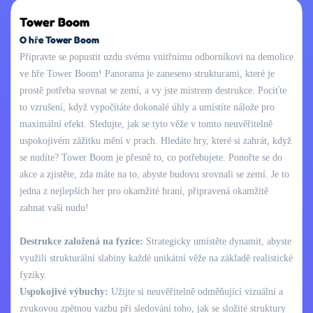
Tower Boom
O hře Tower Boom
Připravte se popustit uzdu svému vnitřnímu odborníkovi na demolice
ve hře Tower Boom! Panorama je zaneseno strukturami, které je
prostě potřeba srovnat se zemí, a vy jste mistrem destrukce. Pociťte
to vzrušení, když vypočítáte dokonalé úhly a umístíte nálože pro
maximální efekt. Sledujte, jak se tyto věže v tomto neuvěřitelně
uspokojivém zážitku mění v prach. Hledáte hry, které si zahrát, když
se nudíte? Tower Boom je přesně to, co potřebujete. Ponořte se do
akce a zjistěte, zda máte na to, abyste budovu srovnali se zemí. Je to
jedna z nejlepších her pro okamžité hraní, připravená okamžitě
zahnat vaši nudu!
Destrukce založená na fyzice:
Strategicky umístěte dynamit, abyste
využili strukturální slabiny každé unikátní věže na základě realistické
fyziky.
Uspokojivé výbuchy:
Užijte si neuvěřitelně odměňující vizuální a
zvukovou zpětnou vazbu při sledování toho, jak se složité struktury