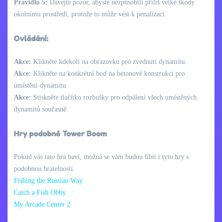
Pravidlo 5:
Dávejte pozor, abyste nezpůsobili příliš velké škody
okolnímu prostředí, protože to může vést k penalizaci.
Ovládání:
Akce:
Klikněte kdekoli na obrazovku pro zvednutí dynamitu.
Akce:
Klikněte na konkrétní bod na betonové konstrukci pro
umístění dynamitu.
Akce:
Stiskněte tlačítko rozbušky pro odpálení všech umístěných
dynamitů současně.
Hry podobné Tower Boom
Pokud vás tato hra baví, možná se vám budou líbit i tyto hry s
podobnou hratelností.
Fishing the Russian Way
Catch a Fish Obby
My Arcade Center 2