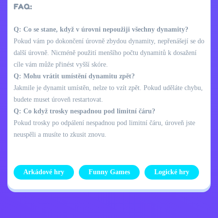
FAQ:
Q: Co se stane, když v úrovni nepoužiji všechny dynamity?
Pokud vám po dokončení úrovně zbydou dynamity, nepřenášejí se do
další úrovně. Nicméně použití menšího počtu dynamitů k dosažení
cíle vám může přinést vyšší skóre.
Q: Mohu vrátit umístění dynamitu zpět?
Jakmile je dynamit umístěn, nelze to vzít zpět. Pokud uděláte chybu,
budete muset úroveň restartovat.
Q: Co když trosky nespadnou pod limitní čáru?
Pokud trosky po odpálení nespadnou pod limitní čáru, úroveň jste
neuspěli a musíte to zkusit znovu.
Arkádové hry
Funny Games
Logické hry