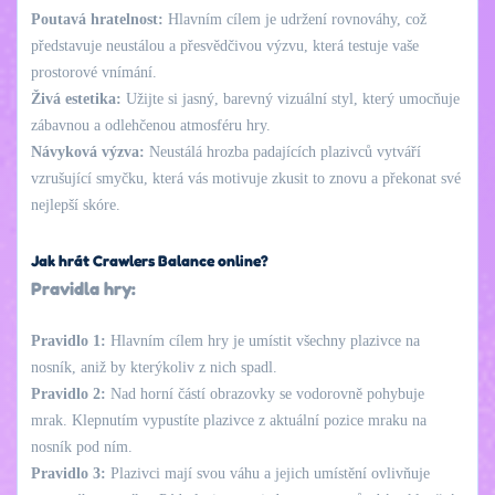
Poutavá hratelnost:
Hlavním cílem je udržení rovnováhy, což
představuje neustálou a přesvědčivou výzvu, která testuje vaše
prostorové vnímání.
Živá estetika:
Užijte si jasný, barevný vizuální styl, který umocňuje
zábavnou a odlehčenou atmosféru hry.
Návyková výzva:
Neustálá hrozba padajících plazivců vytváří
vzrušující smyčku, která vás motivuje zkusit to znovu a překonat své
nejlepší skóre.
Jak hrát Crawlers Balance online?
Pravidla hry:
Pravidlo 1:
Hlavním cílem hry je umístit všechny plazivce na
nosník, aniž by kterýkoliv z nich spadl.
Pravidlo 2:
Nad horní částí obrazovky se vodorovně pohybuje
mrak. Klepnutím vypustíte plazivce z aktuální pozice mraku na
nosník pod ním.
Pravidlo 3:
Plazivci mají svou váhu a jejich umístění ovlivňuje