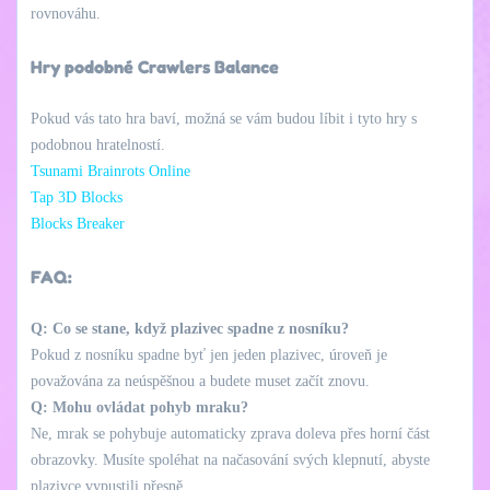
rovnováhu.
Hry podobné Crawlers Balance
Pokud vás tato hra baví, možná se vám budou líbit i tyto hry s
podobnou hratelností.
Tsunami Brainrots Online
Tap 3D Blocks
Blocks Breaker
FAQ:
Q: Co se stane, když plazivec spadne z nosníku?
Pokud z nosníku spadne byť jen jeden plazivec, úroveň je
považována za neúspěšnou a budete muset začít znovu.
Q: Mohu ovládat pohyb mraku?
Ne, mrak se pohybuje automaticky zprava doleva přes horní část
obrazovky. Musíte spoléhat na načasování svých klepnutí, abyste
plazivce vypustili přesně.