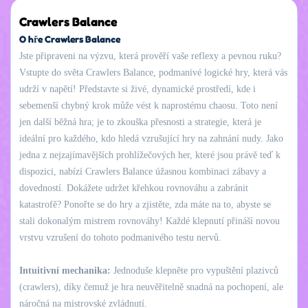
Crawlers Balance
O hře Crawlers Balance
Jste připraveni na výzvu, která prověří vaše reflexy a pevnou ruku?
Vstupte do světa Crawlers Balance, podmanivé logické hry, která vás
udrží v napětí! Představte si živé, dynamické prostředí, kde i
sebemenší chybný krok může vést k naprostému chaosu. Toto není
jen další běžná hra; je to zkouška přesnosti a strategie, která je
ideální pro každého, kdo hledá vzrušující hry na zahnání nudy. Jako
jedna z nejzajímavějších prohlížečových her, které jsou právě teď k
dispozici, nabízí Crawlers Balance úžasnou kombinaci zábavy a
dovedností. Dokážete udržet křehkou rovnováhu a zabránit
katastrofě? Ponořte se do hry a zjistěte, zda máte na to, abyste se
stali dokonalým mistrem rovnováhy! Každé klepnutí přináší novou
vrstvu vzrušení do tohoto podmanivého testu nervů.
Intuitivní mechanika:
Jednoduše klepněte pro vypuštění plazivců
(crawlers), díky čemuž je hra neuvěřitelně snadná na pochopení, ale
náročná na mistrovské zvládnutí.