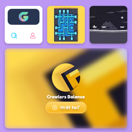
Enjoy4fun
Crawlers Balance
Hrát teď