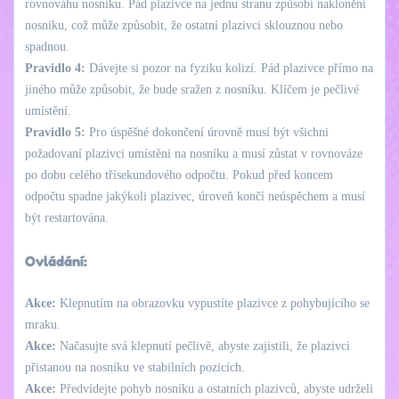
rovnováhu nosníku. Pád plazivce na jednu stranu způsobí naklonění
nosníku, což může způsobit, že ostatní plazivci sklouznou nebo
spadnou.
Pravidlo 4:
Dávejte si pozor na fyziku kolizí. Pád plazivce přímo na
jiného může způsobit, že bude sražen z nosníku. Klíčem je pečlivé
umístění.
Pravidlo 5:
Pro úspěšné dokončení úrovně musí být všichni
požadovaní plazivci umístěni na nosníku a musí zůstat v rovnováze
po dobu celého třísekundového odpočtu. Pokud před koncem
odpočtu spadne jakýkoli plazivec, úroveň končí neúspěchem a musí
být restartována.
Ovládání:
Akce:
Klepnutím na obrazovku vypustíte plazivce z pohybujícího se
mraku.
Akce:
Načasujte svá klepnutí pečlivě, abyste zajistili, že plazivci
přistanou na nosníku ve stabilních pozicích.
Akce:
Předvídejte pohyb nosníku a ostatních plazivců, abyste udrželi