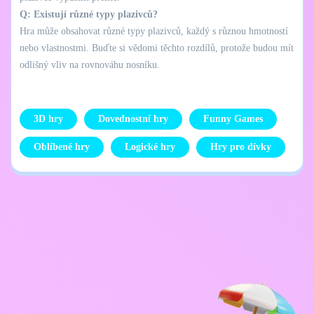
Q: Existují různé typy plazivců?
Hra může obsahovat různé typy plazivců, každý s různou hmotností
nebo vlastnostmi. Buďte si vědomi těchto rozdílů, protože budou mít
odlišný vliv na rovnováhu nosníku.
3D hry
Dovednostní hry
Funny Games
Oblíbené hry
Logické hry
Hry pro dívky
Zásady ochrany
Kontaktujte mě
osobních údajů
Kids
Čeština