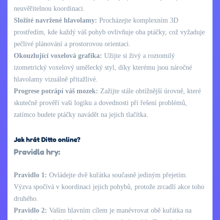
neuvěřitelnou koordinaci.
Složité navržené hlavolamy:
Procházejte komplexním 3D
prostředím, kde každý váš pohyb ovlivňuje oba ptáčky, což vyžaduje
pečlivé plánování a prostorovou orientaci.
Okouzlující voxelová grafika:
Užijte si živý a roztomilý
izometrický voxelový umělecký styl, díky kterému jsou náročné
hlavolamy vizuálně přitažlivé.
Progrese potrápí váš mozek:
Zažijte stále obtížnější úrovně, které
skutečně prověří vaši logiku a dovednosti při řešení problémů,
zatímco budete ptáčky navádět na jejich tlačítka.
Jak hrát Ditto online?
Pravidla hry:
Pravidlo 1:
Ovládejte dvě kuřátka současně jediným přejetím.
Výzva spočívá v koordinaci jejich pohybů, protože zrcadlí akce toho
druhého.
Pravidlo 2:
Vaším hlavním cílem je manévrovat obě kuřátka na