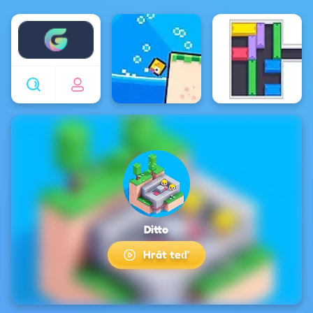
Enjoy4fun
Ditto
Hrát teď