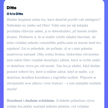
Ditto
O hře Ditto
Hledáte bezplatné online hry, které skutečně prověří vaši inteligenci?
Nehledejte nic jiného než Ditto! Tohle není jen tak ledajaká
procházka růžovým sadem; je to dobrodružství, při kterém uvidíte
dvojmo. Představte si, že se snažíte vyřešit záludný hlavolam, ale
místo ovládání jednoho roztomilého ptáčka máte na starosti hned dva
najednou! Zní to jednoduše, ale počkejte, až se s nimi pokusíte
manévrovat současně. Díky svému živému, blokovému výtvarnému
stylu nabízí Ditto vizuálně okouzlující zážitek, který se rychle změní
ve skutečnou výzvu pro váš mozek. Tato hra je ideální, když hledáte
poutavé webové hry, které si můžete zahrát, když se nudíte, a je
skutečnou zkouškou koordinace a logického myšlení. Připravte se
zdvojnásobit svou zábavu i svou frustraci – v tom nejlepším možném
smyslu!
Hratelnost s duálním ovládáním:
Zvládněte jedinečnou výzvu
ovládat dva ptáčky současně jediným přejetím, což vyžaduje