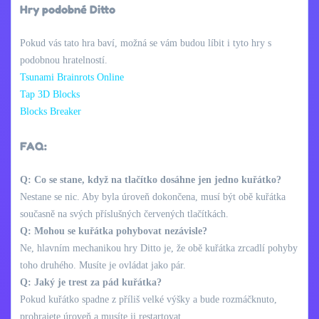
Hry podobné Ditto
Pokud vás tato hra baví, možná se vám budou líbit i tyto hry s
podobnou hratelností.
Tsunami Brainrots Online
Tap 3D Blocks
Blocks Breaker
FAQ:
Q: Co se stane, když na tlačítko dosáhne jen jedno kuřátko?
Nestane se nic. Aby byla úroveň dokončena, musí být obě kuřátka
současně na svých příslušných červených tlačítkách.
Q: Mohou se kuřátka pohybovat nezávisle?
Ne, hlavním mechanikou hry Ditto je, že obě kuřátka zrcadlí pohyby
toho druhého. Musíte je ovládat jako pár.
Q: Jaký je trest za pád kuřátka?
Pokud kuřátko spadne z příliš velké výšky a bude rozmáčknuto,
prohrajete úroveň a musíte ji restartovat.