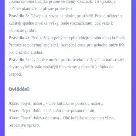
určená červená tlačítka přesně ve stejný okamžik. To vyžaduje
pečlivé plánování a přesné provedení.
Pravidlo 3:
Dávejte si pozor na okolní prostředí! Pokud některé z
kuřátek spadne z velké výšky, bude rozmáčknuto, což vede k
okamžité prohře.
Pravidlo 4:
Před každým pohybem předvídejte dráhu obou kuřátek.
Protože se pohybují společně, bezpečná cesta pro jednoho může být
pro druhého zrádná.
Pravidlo 5:
Ovládněte umění prostorového uvažování a načasování,
abyste vyřešili stále složitější hlavolamy a dovedli kuřátka do
bezpečí.
Ovládání:
Akce:
Přejetí nahoru - Obě kuřátka se posunou nahoru.
Akce:
Přejetí dolů - Obě kuřátka se posunou dolů.
Akce:
Přejetí doleva/doprava - Obě kuřátka se posunou vlevo,
respektive vpravo.