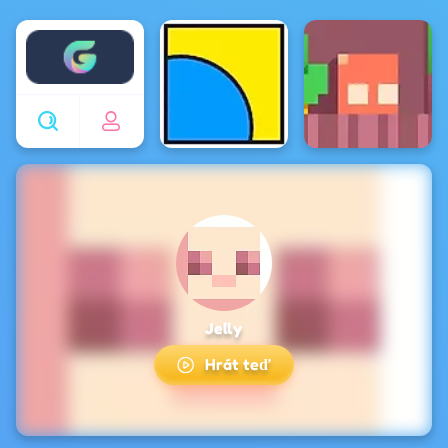
Enjoy4fun
Jelly
Hrát teď