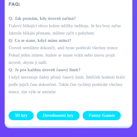
FAQ:
Q: Jak poznám, kdy úroveň začíná?
Fialový blikající obrys kolem mřížky indikuje, že hra brzy začne.
Jakmile blikání přestane, můžete začít s pohybem.
Q: Co se stane, když minu minci?
Úroveň nemůžete dokončit, aniž byste posbírali všechny mince.
Pokud jednu minete, budete se muset vrátit nebo znovu projít
úroveň, abyste ji našli.
Q: Je pro každou úroveň časový limit?
I když neexistuje žádný přísný časový limit, žebříček hodnotí hráče
podle jejich času dokončení. Takže čím rychleji posbíráte všechny
mince, tím výše se umístíte.
3D hry
Dovednostní hry
Funny Games