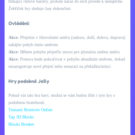
blikající růžové bariéry, protože náraz do nich povede k neúspěchu.
Žebříček hry sleduje časy dokončení.
Ovládání:
Akce:
Přejetím v libovolném směru (nahoru, dolů, doleva, doprava)
zahájíte pohyb tímto směrem.
Akce:
Během pohybu přejeďte znovu pro plynulou změnu směru.
Akce:
Postava bude pokračovat v pohybu aktuálním směrem, dokud
nezaregistruje nové přejetí nebo nenarazí na překážku/minci.
Hry podobné Jelly
Pokud vás tato hra baví, možná se vám budou líbit i tyto hry s
podobnou hratelností.
Tsunami Brainrots Online
Tap 3D Blocks
Blocks Breaker