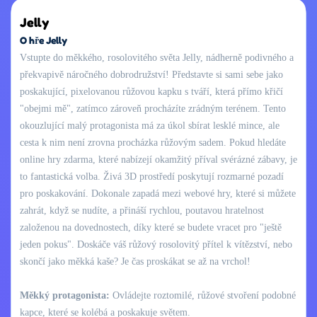
Jelly
O hře Jelly
Vstupte do měkkého, rosolovitého světa Jelly, nádherně podivného a
překvapivě náročného dobrodružství! Představte si sami sebe jako
poskakující, pixelovanou růžovou kapku s tváří, která přímo křičí
"obejmi mě", zatímco zároveň procházíte zrádným terénem. Tento
okouzlující malý protagonista má za úkol sbírat lesklé mince, ale
cesta k nim není zrovna procházka růžovým sadem. Pokud hledáte
online hry zdarma, které nabízejí okamžitý příval svérázné zábavy, je
to fantastická volba. Živá 3D prostředí poskytují rozmarné pozadí
pro poskakování. Dokonale zapadá mezi webové hry, které si můžete
zahrát, když se nudíte, a přináší rychlou, poutavou hratelnost
založenou na dovednostech, díky které se budete vracet pro "ještě
jeden pokus". Doskáče váš růžový rosolovitý přítel k vítězství, nebo
skončí jako měkká kaše? Je čas proskákat se až na vrchol!
Měkký protagonista:
Ovládejte roztomilé, růžové stvoření podobné
kapce, které se kolébá a poskakuje světem.