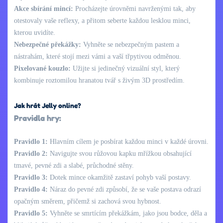
Akce sbírání mincí:
Procházejte úrovněmi navrženými tak, aby
otestovaly vaše reflexy, a přitom seberte každou lesklou minci,
kterou uvidíte.
Nebezpečné překážky:
Vyhněte se nebezpečným pastem a
nástrahám, které stojí mezi vámi a vaší třpytivou odměnou.
Pixelované kouzlo:
Užijte si jedinečný vizuální styl, který
kombinuje roztomilou hranatou tvář s živým 3D prostředím.
Jak hrát Jelly online?
Pravidla hry:
Pravidlo 1:
Hlavním cílem je posbírat každou minci v každé úrovni.
Pravidlo 2:
Navigujte svou růžovou kapku mřížkou obsahující
tmavé, pevné zdi a slabé, průchodné stěny.
Pravidlo 3:
Dotek mince okamžitě zastaví pohyb vaší postavy.
Pravidlo 4:
Náraz do pevné zdi způsobí, že se vaše postava odrazí
opačným směrem, přičemž si zachová svou hybnost.
Pravidlo 5:
Vyhněte se smrtícím překážkám, jako jsou bodce, děla a