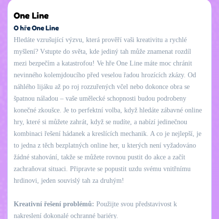
One Line
O hře One Line
Hledáte vzrušující výzvu, která prověří vaši kreativitu a rychlé
myšlení? Vstupte do světa, kde jediný tah může znamenat rozdíl
mezi bezpečím a katastrofou! Ve hře One Line máte moc chránit
nevinného kolemjdoucího před veselou řadou hrozících zkázy. Od
náhlého lijáku až po roj rozzuřených včel nebo dokonce obra se
špatnou náladou – vaše umělecké schopnosti budou podrobeny
konečné zkoušce. Je to perfektní volba, když hledáte zábavné online
hry, které si můžete zahrát, když se nudíte, a nabízí jedinečnou
kombinaci řešení hádanek a kreslících mechanik. A co je nejlepší, je
to jedna z těch bezplatných online her, u kterých není vyžadováno
žádné stahování, takže se můžete rovnou pustit do akce a začít
zachraňovat situaci. Připravte se popustit uzdu svému vnitřnímu
hrdinovi, jeden souvislý tah za druhým!
Kreativní řešení problémů:
Použijte svou představivost k
nakreslení dokonalé ochranné bariéry.