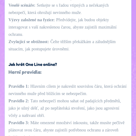
Veselé scénáře:
Setkejte se s řadou vtipných a nečekaných
nebezpečí, která ohrožují nevinného muže.
Výzvy založené na fyzice:
Předvídejte, jak budou objekty
interagovat s vaší nakreslenou čarou, abyste zajistili maximální
ochranu.
Zvyšující se obtížnost:
Čelte těžším překážkám a záludnějším
situacím, jak postupujete úrovněmi.
Jak hrát One Line online?
Herní pravidla:
Pravidlo 1:
Hlavním cílem je nakreslit souvislou čáru, která ochrání
nevinného muže před blížícím se nebezpečím.
Pravidlo 2:
Tato nebezpečí mohou sahat od padajících předmětů,
jako je silný déšť, až po nepřátelská stvoření, jako jsou agresivní
včely a naštvaní obři.
Pravidlo 3:
Máte omezené množství inkoustu, takže musíte pečlivě
plánovat svou čáru, abyste zajistili potřebnou ochranu a zároveň