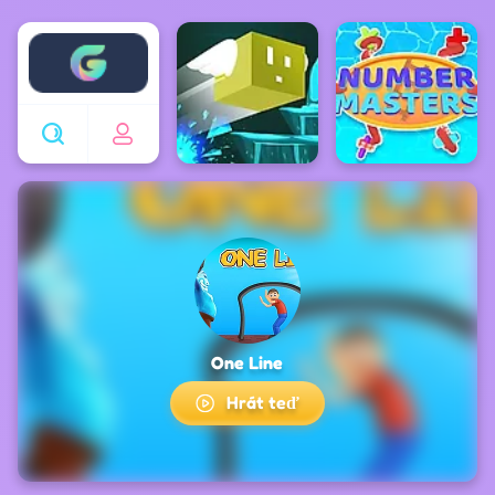
Enjoy4fun
One Line
Hrát teď