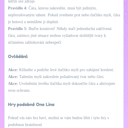
šetřili své zdroje.
Pravidlo 4:
Čára, kterou nakreslíte, musí být jediným,
nepřerušovaným tahem. Pokud zvednete prst nebo tlačítko myši, čára
je hotová a nemůžete ji doplnit.
Pravidlo 5:
Buďte kreativní! Někdy stačí jednoduchá zakřivená
čára, zatímco jiné situace mohou vyžadovat složitější tvary k
účinnému zablokování nebezpečí.
Ovládání:
Akce:
Klikněte a podržte levé tlačítko myši pro zahájení kreslení.
Akce:
Tažením myši nakreslete požadovaný tvar nebo čáru.
Akce:
Uvolněním levého tlačítka myši dokončíte čáru a aktivujete
svou ochranu.
Hry podobné One Line
Pokud vás tato hra baví, možná se vám budou líbit i tyto hry s
podobnou hratelností.