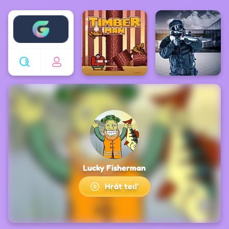
Enjoy4fun
Lucky Fisherman
Hrát teď