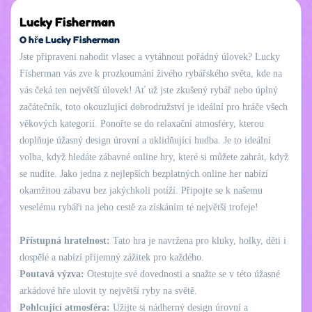
Lucky Fisherman
O hře Lucky Fisherman
Jste připraveni nahodit vlasec a vytáhnout pořádný úlovek? Lucky
Fisherman vás zve k prozkoumání živého rybářského světa, kde na
vás čeká ten největší úlovek! Ať už jste zkušený rybář nebo úplný
začátečník, toto okouzlující dobrodružství je ideální pro hráče všech
věkových kategorií. Ponořte se do relaxační atmosféry, kterou
doplňuje úžasný design úrovní a uklidňující hudba. Je to ideální
volba, když hledáte zábavné online hry, které si můžete zahrát, když
se nudíte. Jako jedna z nejlepších bezplatných online her nabízí
okamžitou zábavu bez jakýchkoli potíží. Připojte se k našemu
veselému rybáři na jeho cestě za získáním té největší trofeje!
Přístupná hratelnost:
Tato hra je navržena pro kluky, holky, děti i
dospělé a nabízí příjemný zážitek pro každého.
Poutavá výzva:
Otestujte své dovednosti a snažte se v této úžasné
arkádové hře ulovit ty největší ryby na světě.
Pohlcující atmosféra:
Užijte si nádherný design úrovní a