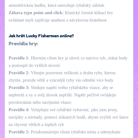
atmosférickou hudbu, která umocňuje rybářský zážitek.
Zábava typu point-and-click:
Klasický formát klikací hry
ovládané myší zajišťuje snadnou a návykovou hratelnost.
Jak hrát Lucky Fisherman online?
Pravidla hry:
Pravidlo 1:
Hlavním cílem hry je ulovit co nejvíce ryb, získat body
a postoupit do vyšších úrovní.
Pravidlo 2:
Věnujte pozornost velikosti a druhu ryby, kterou
chytíte, protože větší a vzácnější ryby vás odmění více body.
Pravidlo 3:
Sledujte napětí svého rybářského vlasce, aby se
nepřetrhl a vy o svůj úlovek nepřišli. Napětí pečlivě ovládejte
povolováním nebo navíjením vlasce.
Pravidlo 4:
Vylepšujte své rybářské vybavení, jako jsou pruty,
navijáky a návnady, pomocí získaných bodů, abyste zvýšili své šance
na chycení větších a lepších ryb.
Pravidlo 5:
Prozkoumávejte různá rybářská místa a odemykejte