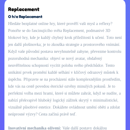
Replacement
O hře Replacement
Hledáte bezplatné online hry, které prověří vaši mysl a reflexy?
Ponořte se do fascinujícího světa Replacement, podmanivé 3D
blokové hry, kde je každý chybný krok příležitostí k učení. Toto není
jen další plošinovka; je to zkouška strategie a prostorového vnímání.
Když vaše původní postava nevyhnutelně zahyne, převezme kontrolu
pozoruhodná mechanika: objeví se nový avatar, obdařený
neuvěřitelnou schopností vycítit polohu svého předchůdce. Tento
unikátní prvek promění každé selhání v klíčový odrazový můstek k
úspěchu. Připravte se na procházení stále komplexnějším prostředím,
kde vás na cestě povedou éterické ozvěny minulých pokusů. Je to
perfektní volba mezi hrami, které si můžete zahrát, když se nudíte, a
nabízí překvapivě hluboký logický zážitek skrytý v minimalistické,
vizuálně působivé estetice. Dokážete ovládnout umění oběti a zdolat
neúprosné výzvy? Cesta začíná právě teď.
Inovativní mechanika oživení:
Vaše další postavy dokážou