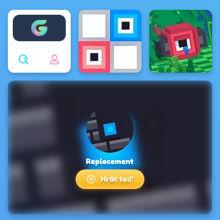
Enjoy4fun
Replacement
Hrát teď