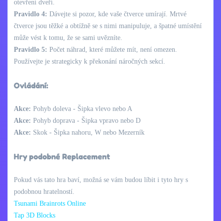
otevření dveří.
Pravidlo 4:
Dávejte si pozor, kde vaše čtverce umírají. Mrtvé
čtverce jsou těžké a obtížně se s nimi manipuluje, a špatné umístění
může vést k tomu, že se sami uvězníte.
Pravidlo 5:
Počet náhrad, které můžete mít, není omezen.
Používejte je strategicky k překonání náročných sekcí.
Ovládání:
Akce:
Pohyb doleva - Šipka vlevo nebo A
Akce:
Pohyb doprava - Šipka vpravo nebo D
Akce:
Skok - Šipka nahoru, W nebo Mezerník
Hry podobné Replacement
Pokud vás tato hra baví, možná se vám budou líbit i tyto hry s
podobnou hratelností.
Tsunami Brainrots Online
Tap 3D Blocks