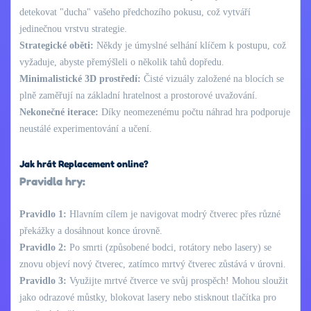
detekovat "ducha" vašeho předchozího pokusu, což vytváří
jedinečnou vrstvu strategie.
Strategické oběti:
Někdy je úmyslné selhání klíčem k postupu, což
vyžaduje, abyste přemýšleli o několik tahů dopředu.
Minimalistické 3D prostředí:
Čisté vizuály založené na blocích se
plně zaměřují na základní hratelnost a prostorové uvažování.
Nekonečné iterace:
Díky neomezenému počtu náhrad hra podporuje
neustálé experimentování a učení.
Jak hrát Replacement online?
Pravidla hry:
Pravidlo 1:
Hlavním cílem je navigovat modrý čtverec přes různé
překážky a dosáhnout konce úrovně.
Pravidlo 2:
Po smrti (způsobené bodci, rotátory nebo lasery) se
znovu objeví nový čtverec, zatímco mrtvý čtverec zůstává v úrovni.
Pravidlo 3:
Využijte mrtvé čtverce ve svůj prospěch! Mohou sloužit
jako odrazové můstky, blokovat lasery nebo stisknout tlačítka pro