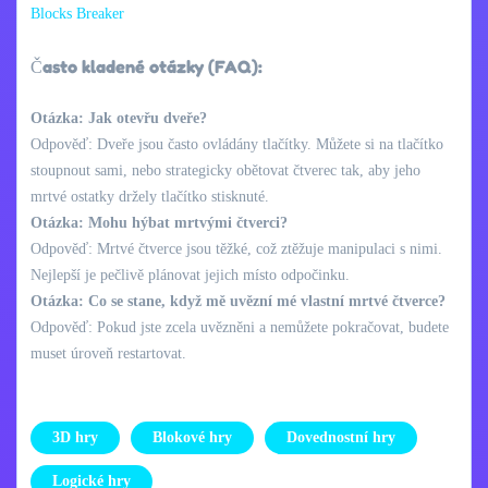
Blocks Breaker
Často kladené otázky (FAQ):
Otázka: Jak otevřu dveře?
Odpověď: Dveře jsou často ovládány tlačítky. Můžete si na tlačítko
stoupnout sami, nebo strategicky obětovat čtverec tak, aby jeho
mrtvé ostatky držely tlačítko stisknuté.
Otázka: Mohu hýbat mrtvými čtverci?
Odpověď: Mrtvé čtverce jsou těžké, což ztěžuje manipulaci s nimi.
Nejlepší je pečlivě plánovat jejich místo odpočinku.
Otázka: Co se stane, když mě uvězní mé vlastní mrtvé čtverce?
Odpověď: Pokud jste zcela uvězněni a nemůžete pokračovat, budete
muset úroveň restartovat.
3D hry
Blokové hry
Dovednostní hry
Logické hry