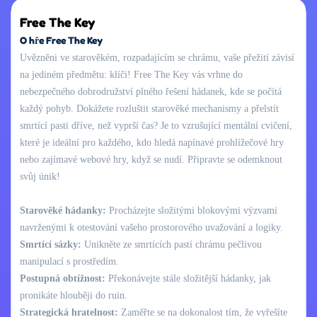
Free The Key
O hře Free The Key
Uvězněni ve starověkém, rozpadajícím se chrámu, vaše přežití závisí
na jediném předmětu: klíči! Free The Key vás vrhne do
nebezpečného dobrodružství plného řešení hádanek, kde se počítá
každý pohyb. Dokážete rozluštit starověké mechanismy a přelstít
smrtící pasti dříve, než vyprší čas? Je to vzrušující mentální cvičení,
které je ideální pro každého, kdo hledá napínavé prohlížečové hry
nebo zajímavé webové hry, když se nudí. Připravte se odemknout
svůj únik!
Starověké hádanky:
Procházejte složitými blokovými výzvami
navrženými k otestování vašeho prostorového uvažování a logiky.
Smrtící sázky:
Unikněte ze smrtících pastí chrámu pečlivou
manipulací s prostředím.
Postupná obtížnost:
Překonávejte stále složitější hádanky, jak
pronikáte hlouběji do ruin.
Strategická hratelnost:
Zaměřte se na dokonalost tím, že vyřešíte