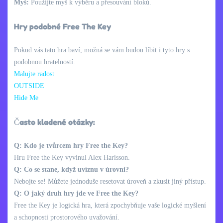
Myš:
Použijte myš k výběru a přesouvání bloků.
Hry podobné Free The Key
Pokud vás tato hra baví, možná se vám budou líbit i tyto hry s
podobnou hratelností.
Malujte radost
OUTSIDE
Hide Me
Často kladené otázky:
Q: Kdo je tvůrcem hry Free the Key?
Hru Free the Key vyvinul Alex Harisson.
Q: Co se stane, když uvíznu v úrovni?
Nebojte se! Můžete jednoduše resetovat úroveň a zkusit jiný přístup.
Q: O jaký druh hry jde ve Free the Key?
Free the Key je logická hra, která zpochybňuje vaše logické myšlení
a schopnosti prostorového uvažování.