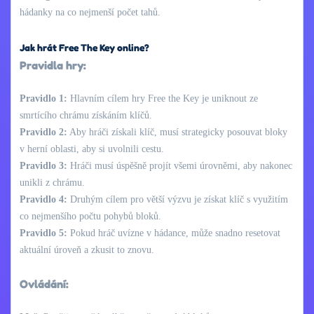
hádanky na co nejmenší počet tahů.
Jak hrát Free The Key online?
Pravidla hry:
Pravidlo 1:
Hlavním cílem hry Free the Key je uniknout ze
smrtícího chrámu získáním klíčů.
Pravidlo 2:
Aby hráči získali klíč, musí strategicky posouvat bloky
v herní oblasti, aby si uvolnili cestu.
Pravidlo 3:
Hráči musí úspěšně projít všemi úrovněmi, aby nakonec
unikli z chrámu.
Pravidlo 4:
Druhým cílem pro větší výzvu je získat klíč s využitím
co nejmenšího počtu pohybů bloků.
Pravidlo 5:
Pokud hráč uvízne v hádance, může snadno resetovat
aktuální úroveň a zkusit to znovu.
Ovládání: