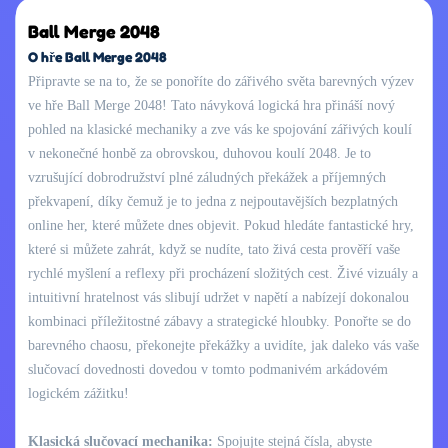
Ball Merge 2048
O hře Ball Merge 2048
Připravte se na to, že se ponoříte do zářivého světa barevných výzev
ve hře Ball Merge 2048! Tato návyková logická hra přináší nový
pohled na klasické mechaniky a zve vás ke spojování zářivých koulí
v nekonečné honbě za obrovskou, duhovou koulí 2048. Je to
vzrušující dobrodružství plné záludných překážek a příjemných
překvapení, díky čemuž je to jedna z nejpoutavějších bezplatných
online her, které můžete dnes objevit. Pokud hledáte fantastické hry,
které si můžete zahrát, když se nudíte, tato živá cesta prověří vaše
rychlé myšlení a reflexy při procházení složitých cest. Živé vizuály a
intuitivní hratelnost vás slibují udržet v napětí a nabízejí dokonalou
kombinaci příležitostné zábavy a strategické hloubky. Ponořte se do
barevného chaosu, překonejte překážky a uvidíte, jak daleko vás vaše
slučovací dovednosti dovedou v tomto podmanivém arkádovém
logickém zážitku!
Klasická slučovací mechanika:
Spojujte stejná čísla, abyste