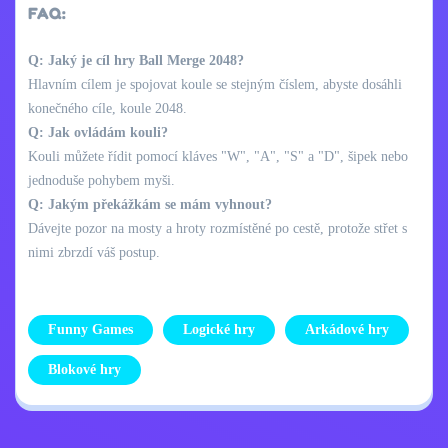
FAQ:
Q: Jaký je cíl hry Ball Merge 2048?
Hlavním cílem je spojovat koule se stejným číslem, abyste dosáhli
konečného cíle, koule 2048.
Q: Jak ovládám kouli?
Kouli můžete řídit pomocí kláves "W", "A", "S" a "D", šipek nebo
jednoduše pohybem myši.
Q: Jakým překážkám se mám vyhnout?
Dávejte pozor na mosty a hroty rozmístěné po cestě, protože střet s
nimi zbrzdí váš postup.
Funny Games
Logické hry
Arkádové hry
Blokové hry