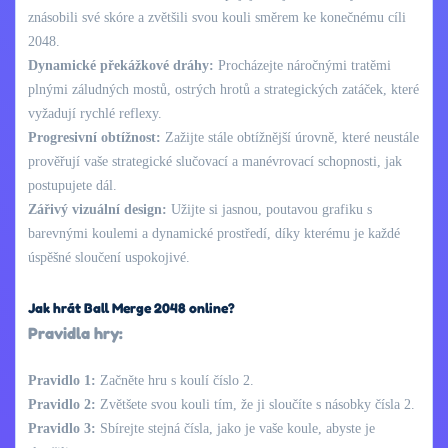
znásobili své skóre a zvětšili svou kouli směrem ke konečnému cíli
2048.
Dynamické překážkové dráhy:
Procházejte náročnými tratěmi
plnými záludných mostů, ostrých hrotů a strategických zatáček, které
vyžadují rychlé reflexy.
Progresivní obtížnost:
Zažijte stále obtížnější úrovně, které neustále
prověřují vaše strategické slučovací a manévrovací schopnosti, jak
postupujete dál.
Zářivý vizuální design:
Užijte si jasnou, poutavou grafiku s
barevnými koulemi a dynamické prostředí, díky kterému je každé
úspěšné sloučení uspokojivé.
Jak hrát Ball Merge 2048 online?
Pravidla hry:
Pravidlo 1:
Začněte hru s koulí číslo 2.
Pravidlo 2:
Zvětšete svou kouli tím, že ji sloučíte s násobky čísla 2.
Pravidlo 3:
Sbírejte stejná čísla, jako je vaše koule, abyste je