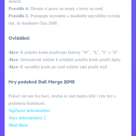
sloučili.
Pravidlo 4:
Dávejte si pozor na mosty a hroty na cestě.
Pravidlo 5:
Postupujte úrovněmi a dosáhněte nejvyššího vrcholu
tím, že dosáhnete čísla 2048.
Ovládání:
Akce:
K pohybu koule používejte klávesy "W", "A", "S" a "D".
Akce:
Alternativně můžete k ovládání pohybu koule použít šipky.
Akce:
K navádění koule po cestě můžete také použít myš.
Hry podobné Ball Merge 2048
Pokud vás tato hra baví, možná se vám budou líbit i tyto hry s
podobnou hratelností.
Vajíčkové dobrodružství
Vejce dobrodružství 2
Mind Burst