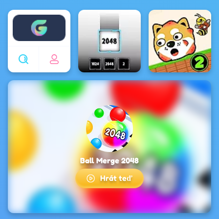
Enjoy4fun
Ball Merge 2048
Hrát teď