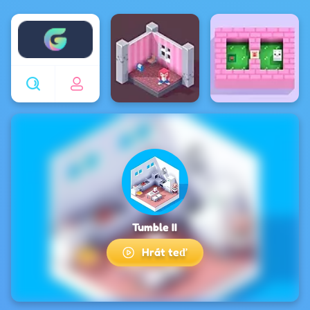
Enjoy4fun
Tumble II
Hrát teď