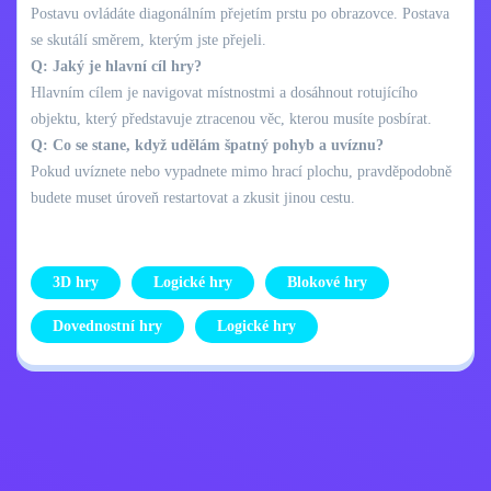
Postavu ovládáte diagonálním přejetím prstu po obrazovce. Postava
se skutálí směrem, kterým jste přejeli.
Q: Jaký je hlavní cíl hry?
Hlavním cílem je navigovat místnostmi a dosáhnout rotujícího
objektu, který představuje ztracenou věc, kterou musíte posbírat.
Q: Co se stane, když udělám špatný pohyb a uvíznu?
Pokud uvíznete nebo vypadnete mimo hrací plochu, pravděpodobně
budete muset úroveň restartovat a zkusit jinou cestu.
3D hry
Logické hry
Blokové hry
Dovednostní hry
Logické hry
Zásady ochrany
Kontaktujte mě
osobních údajů