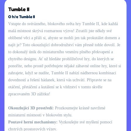
Tumble II
O hře Tumble II
Vstupte do svérázného, blokového světa hry Tumble II, kde každá
malá místnost skrývá rozmarnou výzvu! Ztratili jste někdy své
oblíbené věci a přáli si, abyste se mohli jen tak prokutálet domem a
najít je? Toto okouzlující dobrodružství vám přesně tohle dovolí. Je
to dokonalý únik do miniaturního vesmíru plného překvapení a
chytrého designu. Ať už hledáte prohlížečové hry, do kterých se
ponoříte, nebo prostě potřebujete nějaké zábavné online hry, které si
zahrajete, když se nudíte, Tumble II nabízí nádhernou kombinaci
dovedností a řešení hádanek, která vás uchvátí. Připravte se na
otáčení, přetáčení a kutálení se k vítězství v tomto skvěle
zpracovaném 3D zážitku!
Okouzlující 3D prostředí:
Prozkoumejte krásně navržené
miniaturní místnosti v blokovém stylu.
Poutavé herní mechanismy:
Vyzkoušejte své myšlení pomocí
chytrých prostorových výzev.