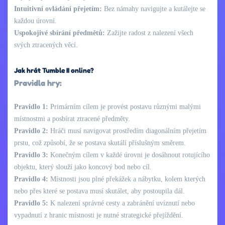
Intuitivní ovládání přejetím:
Bez námahy navigujte a kutálejte se
každou úrovní.
Uspokojivé sbírání předmětů:
Zažijte radost z nalezení všech
svých ztracených věcí.
Jak hrát Tumble II online?
Pravidla hry:
Pravidlo 1:
Primárním cílem je provést postavu různými malými
místnostmi a posbírat ztracené předměty.
Pravidlo 2:
Hráči musí navigovat prostředím diagonálním přejetím
prstu, což způsobí, že se postava skutálí příslušným směrem.
Pravidlo 3:
Konečným cílem v každé úrovni je dosáhnout rotujícího
objektu, který slouží jako koncový bod nebo cíl.
Pravidlo 4:
Místnosti jsou plné překážek a nábytku, kolem kterých
nebo přes které se postava musí skutálet, aby postoupila dál.
Pravidlo 5:
K nalezení správné cesty a zabránění uvíznutí nebo
vypadnutí z hranic místnosti je nutné strategické přejíždění.