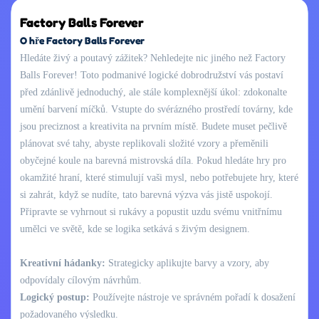
Factory Balls Forever
O hře Factory Balls Forever
Hledáte živý a poutavý zážitek? Nehledejte nic jiného než Factory
Balls Forever! Toto podmanivé logické dobrodružství vás postaví
před zdánlivě jednoduchý, ale stále komplexnější úkol: zdokonalte
umění barvení míčků. Vstupte do svérázného prostředí továrny, kde
jsou preciznost a kreativita na prvním místě. Budete muset pečlivě
plánovat své tahy, abyste replikovali složité vzory a přeměnili
obyčejné koule na barevná mistrovská díla. Pokud hledáte hry pro
okamžité hraní, které stimulují vaši mysl, nebo potřebujete hry, které
si zahrát, když se nudíte, tato barevná výzva vás jistě uspokojí.
Připravte se vyhrnout si rukávy a popustit uzdu svému vnitřnímu
umělci ve světě, kde se logika setkává s živým designem.
Kreativní hádanky:
Strategicky aplikujte barvy a vzory, aby
odpovídaly cílovým návrhům.
Logický postup:
Používejte nástroje ve správném pořadí k dosažení
požadovaného výsledku.