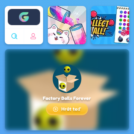
Enjoy4fun
Factory Balls Forever
Hrát teď