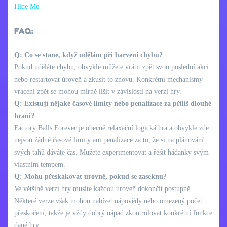
Hide Me
FAQ:
Q: Co se stane, když udělám při barvení chybu?
Pokud uděláte chybu, obvykle můžete vrátit zpět svou poslední akci
nebo restartovat úroveň a zkusit to znovu. Konkrétní mechanismy
vracení zpět se mohou mírně lišit v závislosti na verzi hry.
Q: Existují nějaké časové limity nebo penalizace za příliš dlouhé
hraní?
Factory Balls Forever je obecně relaxační logická hra a obvykle zde
nejsou žádné časové limity ani penalizace za to, že si na plánování
svých tahů dáváte čas. Můžete experimentovat a řešit hádanky svým
vlastním tempem.
Q: Mohu přeskakovat úrovně, pokud se zaseknu?
Ve většině verzí hry musíte každou úroveň dokončit postupně.
Některé verze však mohou nabízet nápovědy nebo omezený počet
přeskočení, takže je vždy dobrý nápad zkontrolovat konkrétní funkce
dané hry.