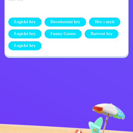
Logické hry
Dovednostní hry
Hry s myší
Logické hry
Funny Games
Barevné hry
Logické hry
Zásady ochrany
Kontaktujte mě
osobních údajů
Kids
Čeština