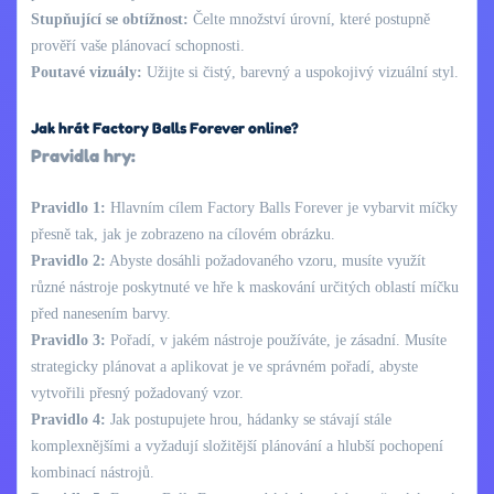
Stupňující se obtížnost:
Čelte množství úrovní, které postupně
prověří vaše plánovací schopnosti.
Poutavé vizuály:
Užijte si čistý, barevný a uspokojivý vizuální styl.
Jak hrát Factory Balls Forever online?
Pravidla hry:
Pravidlo 1:
Hlavním cílem Factory Balls Forever je vybarvit míčky
přesně tak, jak je zobrazeno na cílovém obrázku.
Pravidlo 2:
Abyste dosáhli požadovaného vzoru, musíte využít
různé nástroje poskytnuté ve hře k maskování určitých oblastí míčku
před nanesením barvy.
Pravidlo 3:
Pořadí, v jakém nástroje používáte, je zásadní. Musíte
strategicky plánovat a aplikovat je ve správném pořadí, abyste
vytvořili přesný požadovaný vzor.
Pravidlo 4:
Jak postupujete hrou, hádanky se stávají stále
komplexnějšími a vyžadují složitější plánování a hlubší pochopení
kombinací nástrojů.