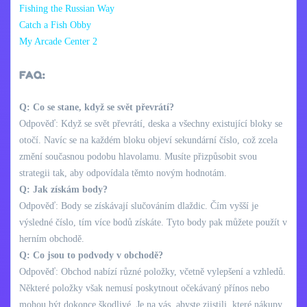
Fishing the Russian Way
Catch a Fish Obby
My Arcade Center 2
FAQ:
Q: Co se stane, když se svět převrátí?
Odpověď: Když se svět převrátí, deska a všechny existující bloky se
otočí. Navíc se na každém bloku objeví sekundární číslo, což zcela
změní současnou podobu hlavolamu. Musíte přizpůsobit svou
strategii tak, aby odpovídala těmto novým hodnotám.
Q: Jak získám body?
Odpověď: Body se získávají slučováním dlaždic. Čím vyšší je
výsledné číslo, tím více bodů získáte. Tyto body pak můžete použít v
herním obchodě.
Q: Co jsou to podvody v obchodě?
Odpověď: Obchod nabízí různé položky, včetně vylepšení a vzhledů.
Některé položky však nemusí poskytnout očekávaný přínos nebo
mohou být dokonce škodlivé. Je na vás, abyste zjistili, které nákupy