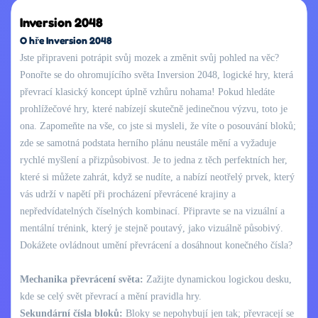
Inversion 2048
O hře Inversion 2048
Jste připraveni potrápit svůj mozek a změnit svůj pohled na věc?
Ponořte se do ohromujícího světa Inversion 2048, logické hry, která
převrací klasický koncept úplně vzhůru nohama! Pokud hledáte
prohlížečové hry, které nabízejí skutečně jedinečnou výzvu, toto je
ona. Zapomeňte na vše, co jste si mysleli, že víte o posouvání bloků;
zde se samotná podstata herního plánu neustále mění a vyžaduje
rychlé myšlení a přizpůsobivost. Je to jedna z těch perfektních her,
které si můžete zahrát, když se nudíte, a nabízí neotřelý prvek, který
vás udrží v napětí při procházení převrácené krajiny a
nepředvídatelných číselných kombinací. Připravte se na vizuální a
mentální trénink, který je stejně poutavý, jako vizuálně působivý.
Dokážete ovládnout umění převrácení a dosáhnout konečného čísla?
Mechanika převrácení světa:
Zažijte dynamickou logickou desku,
kde se celý svět převrací a mění pravidla hry.
Sekundární čísla bloků:
Bloky se nepohybují jen tak; převracejí se