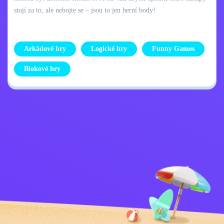
stojí za to, ale nebojte se – jsou to jen herní body!
Arkádové hry
Logické hry
Funny Games
Blokové hry
Zásady ochrany
Kontaktujte mě
osobních údajů
Kids
Čeština