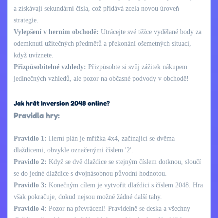
a získávají sekundární čísla, což přidává zcela novou úroveň
strategie.
Vylepšení v herním obchodě:
Utrácejte své těžce vydělané body za
odemknutí užitečných předmětů a překonání ošemetných situací,
když uvíznete.
Přizpůsobitelné vzhledy:
Přizpůsobte si svůj zážitek nákupem
jedinečných vzhledů, ale pozor na občasné podvody v obchodě!
Jak hrát Inversion 2048 online?
Pravidla hry:
Pravidlo 1:
Herní plán je mřížka 4x4, začínající se dvěma
dlaždicemi, obvykle označenými číslem '2'.
Pravidlo 2:
Když se dvě dlaždice se stejným číslem dotknou, sloučí
se do jedné dlaždice s dvojnásobnou původní hodnotou.
Pravidlo 3:
Konečným cílem je vytvořit dlaždici s číslem 2048. Hra
však pokračuje, dokud nejsou možné žádné další tahy.
Pravidlo 4:
Pozor na převrácení! Pravidelně se deska a všechny