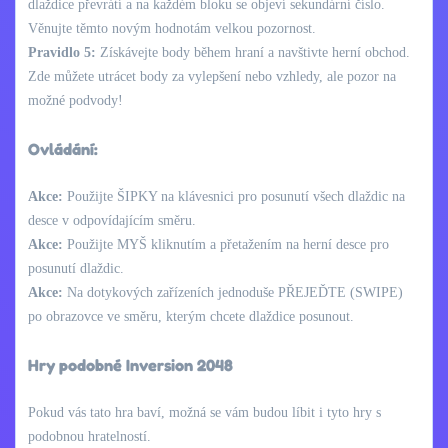
dlaždice převrátí a na každém bloku se objeví sekundární číslo.
Věnujte těmto novým hodnotám velkou pozornost.
Pravidlo 5:
Získávejte body během hraní a navštivte herní obchod.
Zde můžete utrácet body za vylepšení nebo vzhledy, ale pozor na
možné podvody!
Ovládání:
Akce:
Použijte ŠIPKY na klávesnici pro posunutí všech dlaždic na
desce v odpovídajícím směru.
Akce:
Použijte MYŠ kliknutím a přetažením na herní desce pro
posunutí dlaždic.
Akce:
Na dotykových zařízeních jednoduše PŘEJEĎTE (SWIPE)
po obrazovce ve směru, kterým chcete dlaždice posunout.
Hry podobné Inversion 2048
Pokud vás tato hra baví, možná se vám budou líbit i tyto hry s
podobnou hratelností.