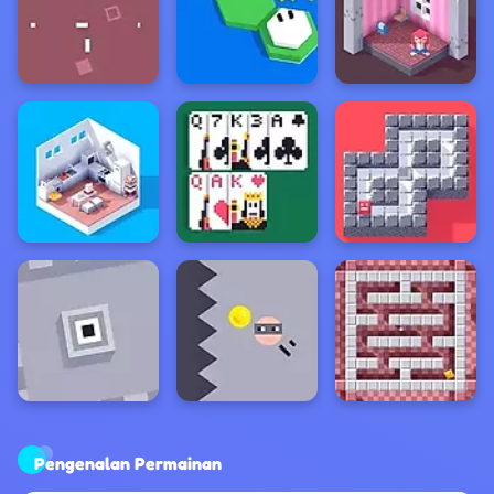
Pengenalan Permainan