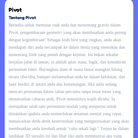
Pivot
Tentang Pivot
Bersedia untuk memutar otak anda dan menentang graviti dalam
Pivot, pengembaraan geometri yang akan membuatkan anda pening
dengan kegembiraan! Sebagai kiub biru yang ringkas, anda akan
mendapati diri anda tercampak ke dalam dunia yang memukau dan
menentang fizik yang penuh dengan kejutan. Ini bukan sekadar
berjalan-jalan di taman; ia adalah ujian masa, logik, dan kemahiran
permainan tulen. Bayangkan alam di mana lantai mungkin hilang
secara tiba-tiba, bamper melantunkan anda ke dalam kelalaian, dan
laser berdiri di antara anda dan kemenangan. Jika anda sedang
mencari permainan dalam talian percuma tanpa muat turun yang
menawarkan cabaran unik, Pivot semestinya wajib dicuba. Ia
merupakan salah satu permainan mudah yang sempurna untuk
dimainkan apabila anda memerlukan senaman mental yang cepat,
menawarkan detik-detik keseronokan yang mengecewakan yang akan
membuatkan anda kembali untuk "cuba sekali lagi." Terjun ke dalam
landskap 3D surealis ini dan lihat jika anda mempunyai apa yang