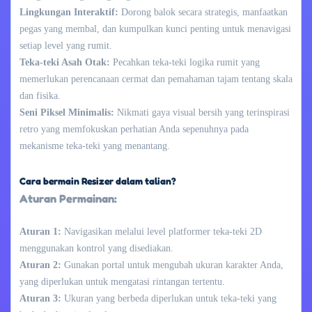
Lingkungan Interaktif:
Dorong balok secara strategis, manfaatkan
pegas yang membal, dan kumpulkan kunci penting untuk menavigasi
setiap level yang rumit.
Teka-teki Asah Otak:
Pecahkan teka-teki logika rumit yang
memerlukan perencanaan cermat dan pemahaman tajam tentang skala
dan fisika.
Seni Piksel Minimalis:
Nikmati gaya visual bersih yang terinspirasi
retro yang memfokuskan perhatian Anda sepenuhnya pada
mekanisme teka-teki yang menantang.
Cara bermain Resizer dalam talian?
Aturan Permainan:
Aturan 1:
Navigasikan melalui level platformer teka-teki 2D
menggunakan kontrol yang disediakan.
Aturan 2:
Gunakan portal untuk mengubah ukuran karakter Anda,
yang diperlukan untuk mengatasi rintangan tertentu.
Aturan 3:
Ukuran yang berbeda diperlukan untuk teka-teki yang