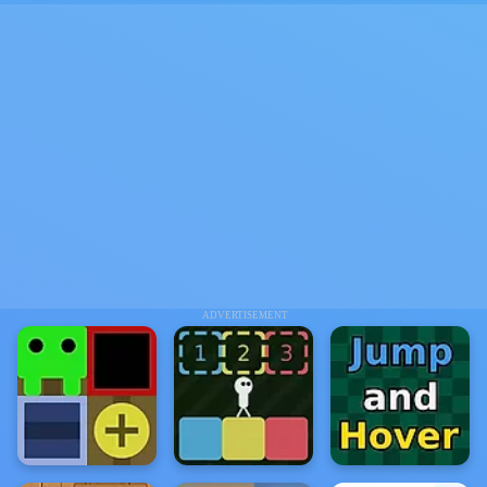
ADVERTISEMENT