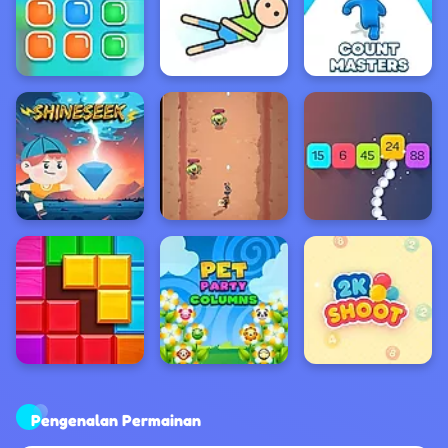
Pengenalan Permainan