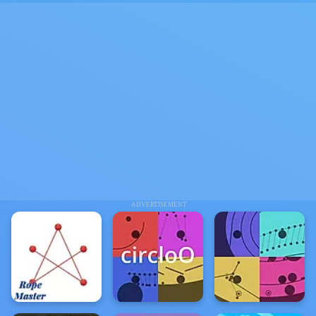
ADVERTISEMENT