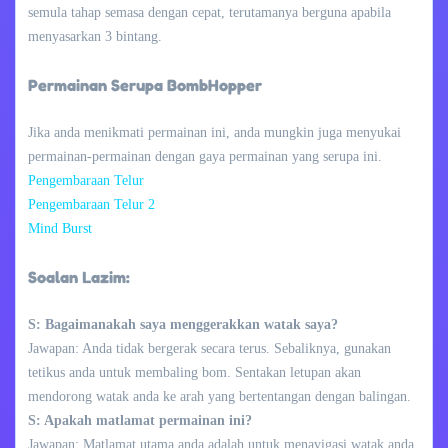
semula tahap semasa dengan cepat, terutamanya berguna apabila
menyasarkan 3 bintang.
Permainan Serupa BombHopper
Jika anda menikmati permainan ini, anda mungkin juga menyukai
permainan-permainan dengan gaya permainan yang serupa ini.
Pengembaraan Telur
Pengembaraan Telur 2
Mind Burst
Soalan Lazim:
S: Bagaimanakah saya menggerakkan watak saya?
Jawapan: Anda tidak bergerak secara terus. Sebaliknya, gunakan
tetikus anda untuk membaling bom. Sentakan letupan akan
mendorong watak anda ke arah yang bertentangan dengan balingan.
S: Apakah matlamat permainan ini?
Jawapan: Matlamat utama anda adalah untuk menavigasi watak anda