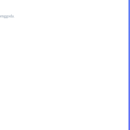
menggoda.