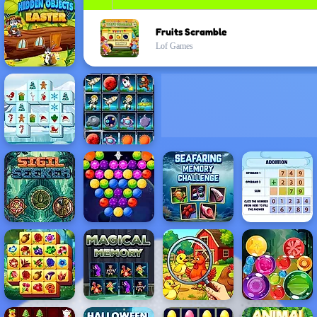
Fruits Scramble
Lof Games