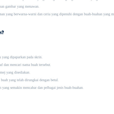
man gambar yang menawan.
inan yang berwarna-warni dan ceria yang dipenuhi dengan buah-buahan yang 
n?
 yang dipaparkan pada skrin.
f dan mencari nama buah tersebut.
imej yang disediakan.
buah yang telah dirungkai dengan betul.
n yang semakin mencabar dan pelbagai jenis buah-buahan.