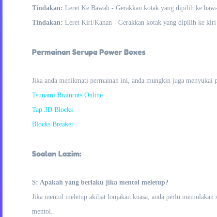
Tindakan:
Leret Ke Bawah - Gerakkan kotak yang dipilih ke baw
Tindakan:
Leret Kiri/Kanan - Gerakkan kotak yang dipilih ke kiri
Permainan Serupa Power Boxes
Jika anda menikmati permainan ini, anda mungkin juga menyukai 
Tsunami Brainrots Online
Tap 3D Blocks
Blocks Breaker
Soalan Lazim:
S: Apakah yang berlaku jika mentol meletup?
Jika mentol meletup akibat lonjakan kuasa, anda perlu memulakan 
mentol.