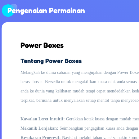
Pengenalan Permainan
Power Boxes
Tentang Power Boxes
Melangkah ke dunia cabaran yang mengujakan dengan Power Boxes! 
berasa bosan. Bersedia untuk mengaktifkan kuasa otak anda semas
anda ke dunia yang kelihatan mudah tetapi cepat mendedahkan ked
terpikat, berusaha untuk menyalakan setiap mentol tanpa menyeba
Kawalan Leret Intuitif:
Gerakkan kotak kuasa dengan mudah meng
Mekanik Lonjakan:
Seimbangkan pengagihan kuasa anda dengan te
Kesukaran Progresif:
Navigasi melalui tahap yang semakin komple