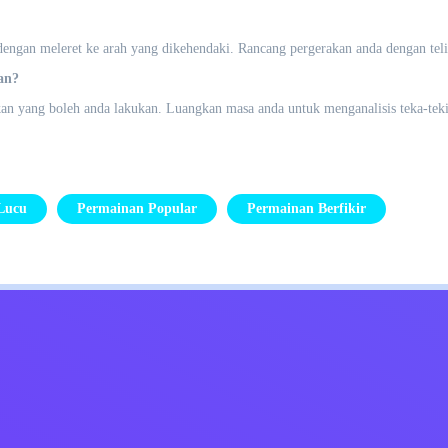
engan meleret ke arah yang dikehendaki. Rancang pergerakan anda dengan teli
an?
akan yang boleh anda lakukan. Luangkan masa anda untuk menganalisis teka-tek
Lucu
Permainan Popular
Permainan Berfikir
Kids
Hubungi Saya
Bahasa Melayu