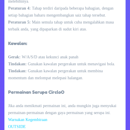
melebihinya.
Peraturan 4:
Tahap terdiri daripada beberapa bahagian, dengan
setiap bahagian baharu mengembangkan saiz tahap tersebut.
Peraturan 5:
Main semula tahap untuk cuba mengalahkan masa
terbaik anda, yang dipaparkan di sudut kiri atas.
Kawalan:
Gerak:
W/A/S/D atau kekunci anak panah
Tindakan:
Gunakan kawalan pergerakan untuk menavigasi bola.
Tindakan:
Gunakan kawalan pergerakan untuk membina
momentum dan melompat melepasi halangan.
Permainan Serupa CircloO
Jika anda menikmati permainan ini, anda mungkin juga menyukai
permainan-permainan dengan gaya permainan yang serupa ini.
Warnakan Kegembiraan
OUTSIDE