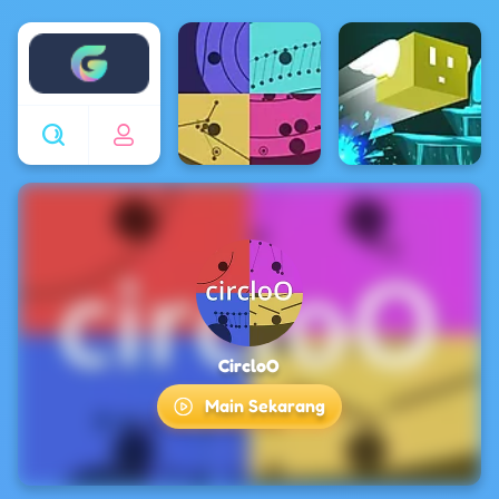
Enjoy4fun
CircloO
Main Sekarang