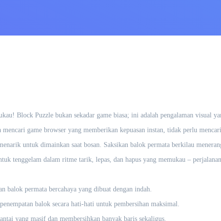
ukau! Block Puzzle bukan sekadar game biasa; ini adalah pengalaman visual y
 mencari game browser yang memberikan kepuasan instan, tidak perlu mencari
 menarik untuk dimainkan saat bosan. Saksikan balok permata berkilau mener
ntuk tenggelam dalam ritme tarik, lepas, dan hapus yang memukau – perjalan
n balok permata bercahaya yang dibuat dengan indah.
enempatan balok secara hati-hati untuk pembersihan maksimal.
antai yang masif dan membersihkan banyak baris sekaligus.