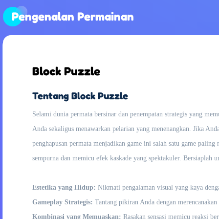
Pengenalan Permainan
Block Puzzle
Tentang Block Puzzle
Selami dunia permata bersinar dan penempatan strategis yang mem
Anda sekaligus menawarkan pelarian yang menenangkan. Jika Anda
penghapusan permata menjadikan game ini salah satu game paling
sempurna dan memicu efek kaskade yang spektakuler. Bersiaplah u
Estetika yang Hidup:
Nikmati pengalaman visual yang kaya denga
Gameplay Strategis:
Tantang pikiran Anda dengan merencanakan p
Kombinasi yang Memuaskan:
Rasakan sensasi memicu reaksi ber