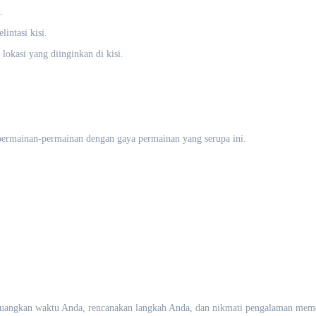
.
intasi kisi.
kasi yang diinginkan di kisi.
permainan-permainan dengan gaya permainan yang serupa ini.
uangkan waktu Anda, rencanakan langkah Anda, dan nikmati pengalaman memeca