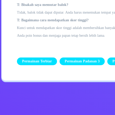
T: Bisakah saya memutar balok?
Tidak, balok tidak dapat diputar. Anda harus menemukan tempat ya
T: Bagaimana cara mendapatkan skor tinggi?
Kunci untuk mendapatkan skor tinggi adalah membersihkan banyak 
Anda poin bonus dan menjaga papan tetap bersih lebih lama.
Permainan Terbiar
Permainan Padanan 3
P