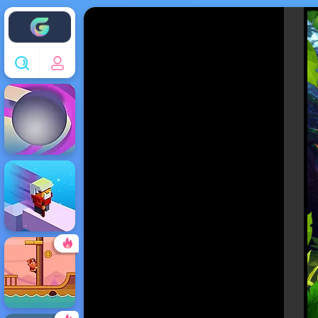
Enjoy4fun