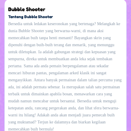
Bubble Shooter
Tentang Bubble Shooter
Bersedia untuk ledakan keseronokan yang bertenaga? Melangkah ke
dunia Bubble Shooter yang berwarna-warni, di mana aksi
memecahkan buih tanpa henti menanti! Bayangkan skrin yang
dipenuhi dengan buih-buih terang dan menarik, yang menunggu
untuk diletupkan. Ia adalah gabungan strategi dan kepuasan yang
sempurna, direka untuk membuatkan anda leka sejak tembakan
pertama. Sama ada anda pemain berpengalaman atau sekadar
mencari hiburan pantas, pengalaman arked klasik ini sangat
mengasyikkan. Antara banyak permainan dalam talian percuma yang
ada, ini adalah permata sebenar. Ia merupakan salah satu permainan
terbaik untuk dimainkan apabila bosan, menawarkan cara yang
mudah namun mencabar untuk bersantai. Bersedia untuk menguji
ketepatan anda, rancang pergerakan anda, dan lihat sfera berwarna-
warni itu hilang! Adakah anda akan menjadi juara pemecah buih
yang muktamad? Terjun ke dalamnya dan biarkan kegilaan
memecahkan buih bermula!