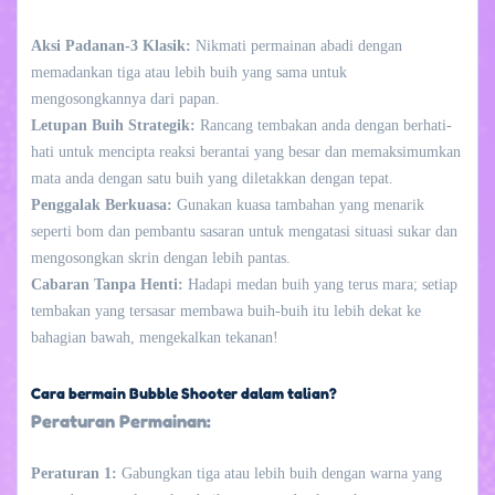
Aksi Padanan-3 Klasik:
Nikmati permainan abadi dengan
memadankan tiga atau lebih buih yang sama untuk
mengosongkannya dari papan.
Letupan Buih Strategik:
Rancang tembakan anda dengan berhati-
hati untuk mencipta reaksi berantai yang besar dan memaksimumkan
mata anda dengan satu buih yang diletakkan dengan tepat.
Penggalak Berkuasa:
Gunakan kuasa tambahan yang menarik
seperti bom dan pembantu sasaran untuk mengatasi situasi sukar dan
mengosongkan skrin dengan lebih pantas.
Cabaran Tanpa Henti:
Hadapi medan buih yang terus mara; setiap
tembakan yang tersasar membawa buih-buih itu lebih dekat ke
bahagian bawah, mengekalkan tekanan!
Cara bermain Bubble Shooter dalam talian?
Peraturan Permainan:
Peraturan 1:
Gabungkan tiga atau lebih buih dengan warna yang