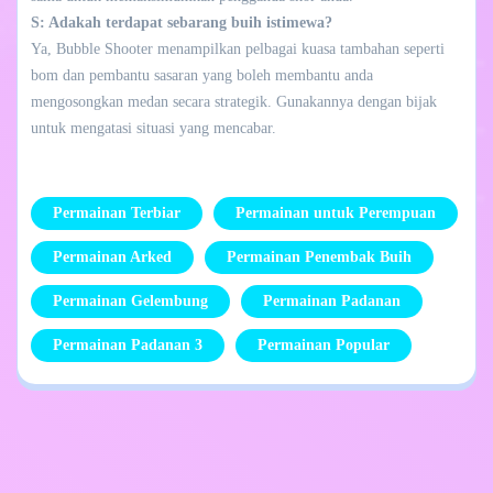
S: Adakah terdapat sebarang buih istimewa?
Ya, Bubble Shooter menampilkan pelbagai kuasa tambahan seperti
bom dan pembantu sasaran yang boleh membantu anda
mengosongkan medan secara strategik. Gunakannya dengan bijak
untuk mengatasi situasi yang mencabar.
Permainan Terbiar
Permainan untuk Perempuan
Permainan Arked
Permainan Penembak Buih
Permainan Gelembung
Permainan Padanan
Permainan Padanan 3
Permainan Popular
Dasar Privasi
Hubungi Saya