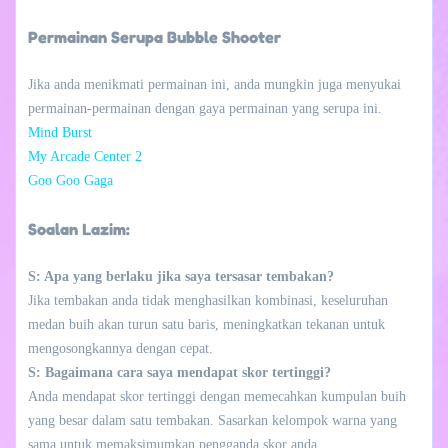
Permainan Serupa Bubble Shooter
Jika anda menikmati permainan ini, anda mungkin juga menyukai
permainan-permainan dengan gaya permainan yang serupa ini.
Mind Burst
My Arcade Center 2
Goo Goo Gaga
Soalan Lazim:
S: Apa yang berlaku jika saya tersasar tembakan?
Jika tembakan anda tidak menghasilkan kombinasi, keseluruhan
medan buih akan turun satu baris, meningkatkan tekanan untuk
mengosongkannya dengan cepat.
S: Bagaimana cara saya mendapat skor tertinggi?
Anda mendapat skor tertinggi dengan memecahkan kumpulan buih
yang besar dalam satu tembakan. Sasarkan kelompok warna yang
sama untuk memaksimumkan pengganda skor anda.