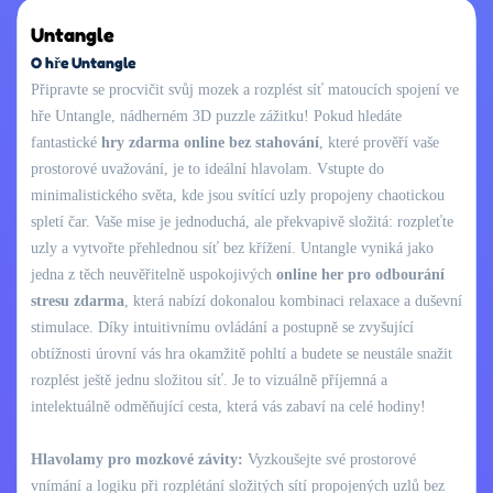
Untangle
O hře Untangle
Připravte se procvičit svůj mozek a rozplést síť matoucích spojení ve
hře Untangle, nádherném 3D puzzle zážitku! Pokud hledáte
fantastické
hry zdarma online bez stahování
, které prověří vaše
prostorové uvažování, je to ideální hlavolam. Vstupte do
minimalistického světa, kde jsou svítící uzly propojeny chaotickou
spletí čar. Vaše mise je jednoduchá, ale překvapivě složitá: rozpleťte
uzly a vytvořte přehlednou síť bez křížení. Untangle vyniká jako
jedna z těch neuvěřitelně uspokojivých
online her pro odbourání
stresu zdarma
, která nabízí dokonalou kombinaci relaxace a duševní
stimulace. Díky intuitivnímu ovládání a postupně se zvyšující
obtížnosti úrovní vás hra okamžitě pohltí a budete se neustále snažit
rozplést ještě jednu složitou síť. Je to vizuálně příjemná a
intelektuálně odměňující cesta, která vás zabaví na celé hodiny!
Hlavolamy pro mozkové závity:
Vyzkoušejte své prostorové
vnímání a logiku při rozplétání složitých sítí propojených uzlů bez