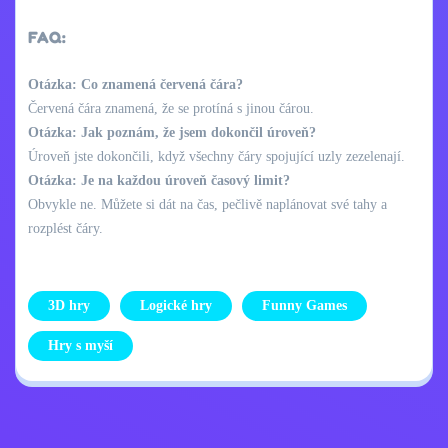
FAQ:
Otázka: Co znamená červená čára?
Červená čára znamená, že se protíná s jinou čárou.
Otázka: Jak poznám, že jsem dokončil úroveň?
Úroveň jste dokončili, když všechny čáry spojující uzly zezelenají.
Otázka: Je na každou úroveň časový limit?
Obvykle ne. Můžete si dát na čas, pečlivě naplánovat své tahy a
rozplést čáry.
3D hry
Logické hry
Funny Games
Hry s myší