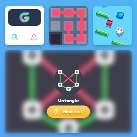
Enjoy4fun
Untangle
Hrát teď