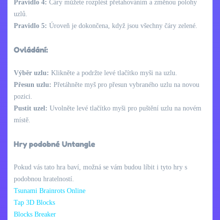
Pravidlo 4:
Čáry můžete rozplést přetahováním a změnou polohy
uzlů.
Pravidlo 5:
Úroveň je dokončena, když jsou všechny čáry zelené.
Ovládání:
Výběr uzlu:
Klikněte a podržte levé tlačítko myši na uzlu.
Přesun uzlu:
Přetáhněte myš pro přesun vybraného uzlu na novou
pozici.
Pustit uzel:
Uvolněte levé tlačítko myši pro puštění uzlu na novém
místě.
Hry podobné Untangle
Pokud vás tato hra baví, možná se vám budou líbit i tyto hry s
podobnou hratelností.
Tsunami Brainrots Online
Tap 3D Blocks
Blocks Breaker