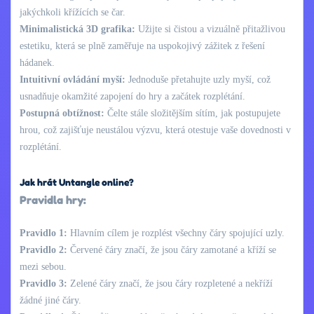
jakýchkoli křížících se čar.
Minimalistická 3D grafika:
Užijte si čistou a vizuálně přitažlivou
estetiku, která se plně zaměřuje na uspokojivý zážitek z řešení
hádanek.
Intuitivní ovládání myší:
Jednoduše přetahujte uzly myší, což
usnadňuje okamžité zapojení do hry a začátek rozplétání.
Postupná obtížnost:
Čelte stále složitějším sítím, jak postupujete
hrou, což zajišťuje neustálou výzvu, která otestuje vaše dovednosti v
rozplétání.
Jak hrát Untangle online?
Pravidla hry:
Pravidlo 1:
Hlavním cílem je rozplést všechny čáry spojující uzly.
Pravidlo 2:
Červené čáry značí, že jsou čáry zamotané a kříží se
mezi sebou.
Pravidlo 3:
Zelené čáry značí, že jsou čáry rozpletené a nekříží
žádné jiné čáry.