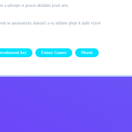
 a užívejte si proces skládání pixel artu.
oveň se automaticky dokončí a vy můžete přejít k další výzvě.
ovednostní hry
Funny Games
Mozek
Kids
ajů
Kontaktujte mě
Čeština