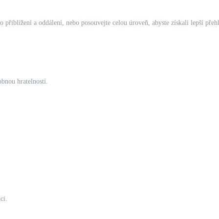
přiblížení a oddálení, nebo posouvejte celou úroveň, abyste získali lepší přeh
obnou hratelností.
ci.