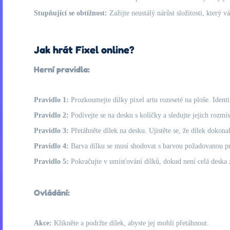
Stupňující se obtížnost:
Zažijte neustálý nárůst složitosti, který 
Jak hrát Fixel online?
Herní pravidla:
Pravidlo 1:
Prozkoumejte dílky pixel artu rozeseté na ploše. Identi
Pravidlo 2:
Podívejte se na desku s kolíčky a sledujte jejich rozm
Pravidlo 3:
Přetáhněte dílek na desku. Ujistěte se, že dílek dokona
Pravidlo 4:
Barva dílku se musí shodovat s barvou požadovanou pro
Pravidlo 5:
Pokračujte v umísťování dílků, dokud není celá deska z
Ovládání:
Akce:
Klikněte a podržte dílek, abyste jej mohli přetáhnout.