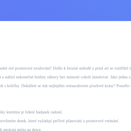
šet své prostorové uvažování! Došlo k hrozné nehodě a pixel art se roztříštil n
á a nabízí nekonečné hodiny zábavy bez nutnosti cokoli instalovat. Jako jedn
 s kolíčky. Dokážete se stát nejlepším restaurátorem pixelové krásy? Ponořte s
íky kterému je řešení hádanek radostí.
zvržením desek, které vyžadují pečlivé plánování a prostorové vnímání.
h správná místa na desce.