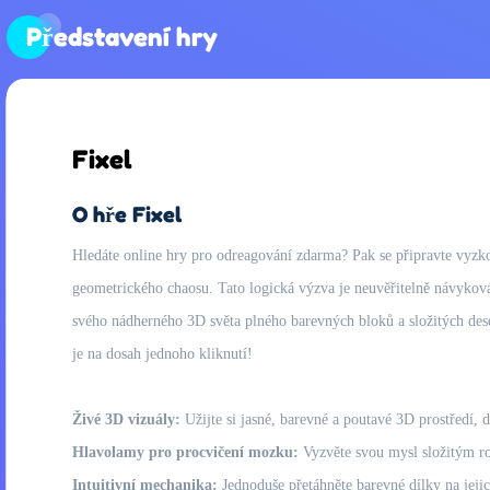
Představení hry
Fixel
O hře Fixel
Hledáte online hry pro odreagování zdarma? Pak se připravte vyzkou
geometrického chaosu. Tato logická výzva je neuvěřitelně návykov
svého nádherného 3D světa plného barevných bloků a složitých desek
je na dosah jednoho kliknutí!
Živé 3D vizuály:
Užijte si jasné, barevné a poutavé 3D prostředí, d
Hlavolamy pro procvičení mozku:
Vyzvěte svou mysl složitým ro
Intuitivní mechanika:
Jednoduše přetáhněte barevné dílky na jejic