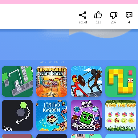
sdílet
521
287
4
ADVERTISEMENT