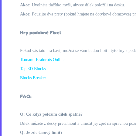
Akce:
Uvolněte tlačítko myši, abyste dílek položili na desku.
Akce:
Použijte dva prsty (pokud hrajete na dotykové obrazovce) pro 
Hry podobné Fixel
Pokud vás tato hra baví, možná se vám budou líbit i tyto hry s pod
Tsunami Brainrots Online
Tap 3D Blocks
Blocks Breaker
FAQ:
Q: Co když položím dílek špatně?
Dílek můžete z desky přetáhnout a umístit jej zpět na správnou pozi
Q: Je zde časový limit?