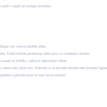
vás udrží v napětí při postupu úrovněmi.
fikujte tvar a barvu každého dílku.
ístění. Každý kolíček představuje jeden pixel ve výsledném obrázku.
le pasuje na kolíčky a zakrývá odpovídající oblast.
 danou sekci pixel artu. Podívejte se na původní obrázek nebo použijte logiku
aplněna a původní pixel art není znovu sestaven.