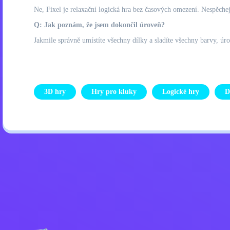
Ne, Fixel je relaxační logická hra bez časových omezení. Nespěchejte
Q: Jak poznám, že jsem dokončil úroveň?
Jakmile správně umístíte všechny dílky a sladíte všechny barvy, úr
3D hry
Hry pro kluky
Logické hry
D
Zásady ochrany osobních úd