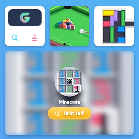
Enjoy4fun
Minecade
Hrát teď