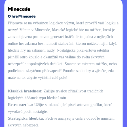
Minecade
O hře Minecade
Připravte se na výbušnou logickou výzvu, která prověří vaši logiku a
nervy! Vítejte v Minecade, klasické logické hře na mřížce, která je
znovuobjevena pro novou generaci hráčů. Je to jedna z nejlepších
online her zdarma bez nutnosti stahování, kterou můžete najít, když
hledáte hry na zahánění nudy. Nostalgická pixel-artová estetika
přináší retro kouzlo a okamžitě vás vtáhne do světa skrytých
nebezpečí a uspokojivých dedukcí. Stanete se mistrem mřížky, nebo
podlehnete skrytému překvapení? Ponořte se do hry a zjistěte, zda
máte na to, abyste vyčistili celé pole!
Klasická hratelnost:
Zažijte trvalou přitažlivost tradičních
logických hádanek typu hledání min.
Retro estetika:
Užijte si okouzlující pixel-artovou grafiku, která
vyvolává pocit nostalgie.
Strategická hloubka:
Pečlivě analyzujte čísla a odvoďte umístění
skrytých nebezpečí.