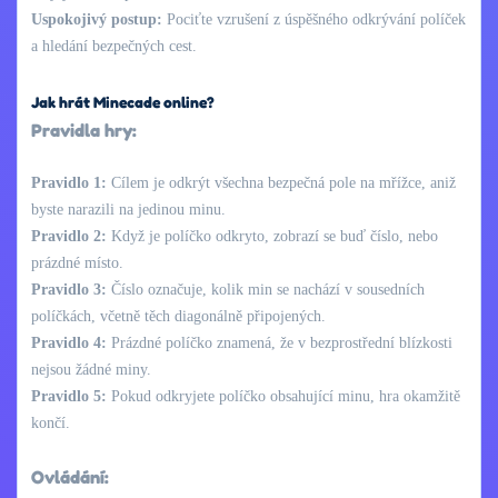
Uspokojivý postup:
Pociťte vzrušení z úspěšného odkrývání políček
a hledání bezpečných cest.
Jak hrát Minecade online?
Pravidla hry:
Pravidlo 1:
Cílem je odkrýt všechna bezpečná pole na mřížce, aniž
byste narazili na jedinou minu.
Pravidlo 2:
Když je políčko odkryto, zobrazí se buď číslo, nebo
prázdné místo.
Pravidlo 3:
Číslo označuje, kolik min se nachází v sousedních
políčkách, včetně těch diagonálně připojených.
Pravidlo 4:
Prázdné políčko znamená, že v bezprostřední blízkosti
nejsou žádné miny.
Pravidlo 5:
Pokud odkryjete políčko obsahující minu, hra okamžitě
končí.
Ovládání: