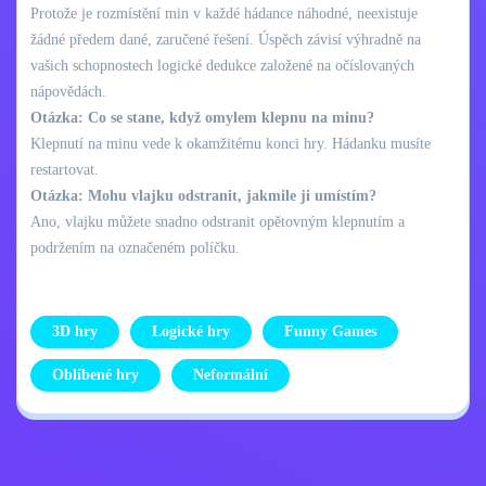
Protože je rozmístění min v každé hádance náhodné, neexistuje
žádné předem dané, zaručené řešení. Úspěch závisí výhradně na
vašich schopnostech logické dedukce založené na očíslovaných
nápovědách.
Otázka: Co se stane, když omylem klepnu na minu?
Klepnutí na minu vede k okamžitému konci hry. Hádanku musíte
restartovat.
Otázka: Mohu vlajku odstranit, jakmile ji umístím?
Ano, vlajku můžete snadno odstranit opětovným klepnutím a
podržením na označeném políčku.
3D hry
Logické hry
Funny Games
Oblíbené hry
Neformální