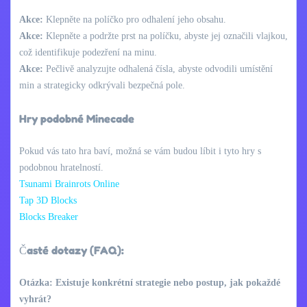
Akce:
Klepněte na políčko pro odhalení jeho obsahu.
Akce:
Klepněte a podržte prst na políčku, abyste jej označili vlajkou,
což identifikuje podezření na minu.
Akce:
Pečlivě analyzujte odhalená čísla, abyste odvodili umístění
min a strategicky odkrývali bezpečná pole.
Hry podobné Minecade
Pokud vás tato hra baví, možná se vám budou líbit i tyto hry s
podobnou hratelností.
Tsunami Brainrots Online
Tap 3D Blocks
Blocks Breaker
Časté dotazy (FAQ):
Otázka: Existuje konkrétní strategie nebo postup, jak pokaždé
vyhrát?