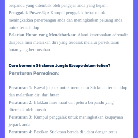
berpandu yang ditembak oleh pengejar anda yang kejam.
Penggalak Power-Up:
Kumpul penggalak hebat untuk
meningkatkan penerbangan anda dan meningkatkan peluang anda
untuk terus hidup.
Pelarian Hutan yang Mendebarkan:
Alami keseronokan adrenalin
daripada misi melarikan diri yang terdesak melalui persekitaran
hutan yang bermusuhan.
Cara bermain Stickman Jungle Escape dalam talian?
Peraturan Permainan:
Peraturan 1:
Kawal jetpack untuk membantu Stickman terus hidup
dan melarikan diri dari hutan.
Peraturan 2:
Elakkan laser maut dan peluru berpandu yang
ditembak oleh musuh.
Peraturan 3:
Kumpul penggalak untuk meningkatkan keupayaan
jetpack anda.
Peraturan 4:
Pastikan Stickman berada di udara dengan terus