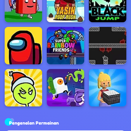
Pengenalan Permainan