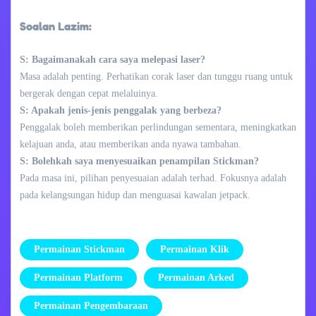
Soalan Lazim:
S: Bagaimanakah cara saya melepasi laser?
Masa adalah penting. Perhatikan corak laser dan tunggu ruang untuk
bergerak dengan cepat melaluinya.
S: Apakah jenis-jenis penggalak yang berbeza?
Penggalak boleh memberikan perlindungan sementara, meningkatkan
kelajuan anda, atau memberikan anda nyawa tambahan.
S: Bolehkah saya menyesuaikan penampilan Stickman?
Pada masa ini, pilihan penyesuaian adalah terhad. Fokusnya adalah
pada kelangsungan hidup dan menguasai kawalan jetpack.
Permainan Stickman
Permainan Klik
Permainan Platform
Permainan Arked
Permainan Pengembaraan