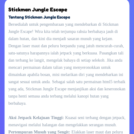
Stickman Jungle Escape
Tentang Stickman Jungle Escape
Bersedialah untuk pengembaraan yang mendebarkan di Stickman
Jungle Escape! Wira kita telah terjumpa rahsia berbahaya jauh di
dalam hutan, dan kini dia menjadi sasaran musuh yang kejam.
Dengan laser maut dan peluru berpandu yang jatuh mencurah-curah,
satu-satunya harapannya ialah jetpack yang berkuasa. Pasangkan tali
dan terbang ke langit, mengelak bahaya di setiap selekoh. Jika anda
mencari permainan dalam talian yang menyeronokkan untuk
dimainkan apabila bosan, misi melarikan diri yang mendebarkan ini
sangat sesuai untuk anda. Sebagai salah satu permainan html5 terbaik
yang ada, Stickman Jungle Escape menjanjikan aksi dan keseronokan
tanpa henti semasa anda terbang melalui kanopi hutan yang
berbahaya.
Aksi Jetpack Kelajuan Tinggi:
Kuasai seni terbang dengan jetpack,
menavigasi melalui halangan dan mengelakkan serangan musuh.
Pertempuran Musuh yang Sengit:
Elakkan laser maut dan peluru