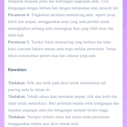
mengelak daripada putus dan kehilangan tangkapan anda. Urus
ketegangan dengan berhati-hati dengan melepaskan atau menarik tali.
Peraturan 4:
Tingkatkan peralatan memancing anda, seperti joran,
kekili dan umpan, menggunakan mata yang anda peroleh untuk
meningkatkan peluang anda menangkap ikan yang lebih besar dan
lebih baik.
Peraturan 5:
Terokai lokasi memancing yang berbeza dan buka
kunci kawasan baharu semasa anda maju melalui permainan. Setiap
lokasi menawarkan spesies ikan dan cabaran yang unik.
Kawalan:
Tindakan:
Klik atau ketik pada skrin untuk melontarkan tali
pancing anda ke dalam air.
Tindakan:
Sebaik sahaja ikan memakan umpan, klik atau ketik dan
tahan untuk menariknya. Beri perhatian kepada tolok ketegangan dan
lepaskan pegangan anda jika ketegangan menjadi terlalu tinggi.
Tindakan:
Navigasi melalui menu dan antara muka permainan
menggunakan tetikus atau skrin sentuh anda.