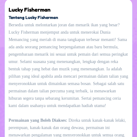
Lucky Fisherman
Tentang Lucky Fisherman
Bersedia untuk melontarkan joran dan menarik ikan yang besar?
Lucky Fisherman menjemput anda untuk menerokai Dunia
Memancing yang meriah di mana tangkapan terbesar menanti! Sama
ada anda seorang pemancing berpengalaman atau baru bermula,
pengembaraan menarik ini sesuai untuk pemain dari semua peringkat
umur. Selami suasana yang menenangkan, lengkap dengan reka
bentuk tahap yang hebat dan muzik yang menenangkan. Ia adalah
pilihan yang ideal apabila anda mencari permainan dalam talian yang
menyeronokkan untuk dimainkan semasa bosan. Sebagai salah satu
permainan dalam talian percuma yang terbaik, ia menawarkan
hiburan segera tanpa sebarang kerumitan. Sertai pemancing ceria
kami dalam usahanya untuk mendapatkan hadiah utama!
Permainan yang Boleh Diakses:
Direka untuk kanak-kanak lelaki,
perempuan, kanak-kanak dan orang dewasa, permainan ini
menawarkan pengalaman yang menyeronokkan untuk semua orang.