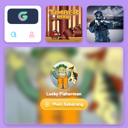
Enjoy4fun
Lucky Fisherman
Main Sekarang