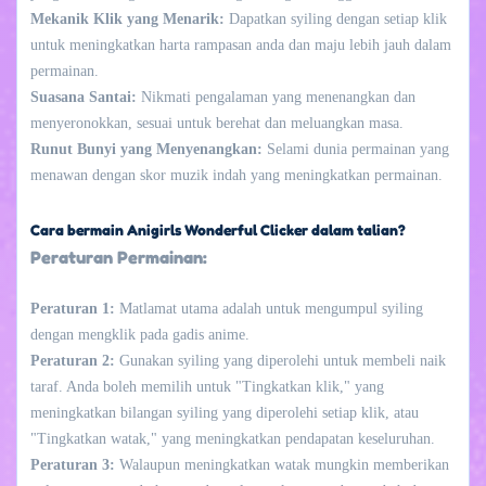
Mekanik Klik yang Menarik:
Dapatkan syiling dengan setiap klik
untuk meningkatkan harta rampasan anda dan maju lebih jauh dalam
permainan.
Suasana Santai:
Nikmati pengalaman yang menenangkan dan
menyeronokkan, sesuai untuk berehat dan meluangkan masa.
Runut Bunyi yang Menyenangkan:
Selami dunia permainan yang
menawan dengan skor muzik indah yang meningkatkan permainan.
Cara bermain Anigirls Wonderful Clicker dalam talian?
Peraturan Permainan:
Peraturan 1:
Matlamat utama adalah untuk mengumpul syiling
dengan mengklik pada gadis anime.
Peraturan 2:
Gunakan syiling yang diperolehi untuk membeli naik
taraf. Anda boleh memilih untuk "Tingkatkan klik," yang
meningkatkan bilangan syiling yang diperolehi setiap klik, atau
"Tingkatkan watak," yang meningkatkan pendapatan keseluruhan.
Peraturan 3:
Walaupun meningkatkan watak mungkin memberikan