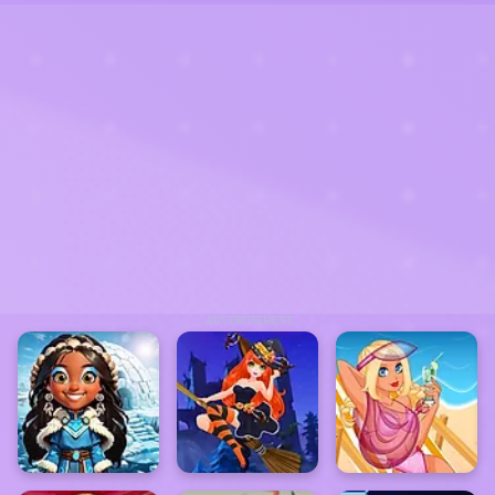
ADVERTISEMENT