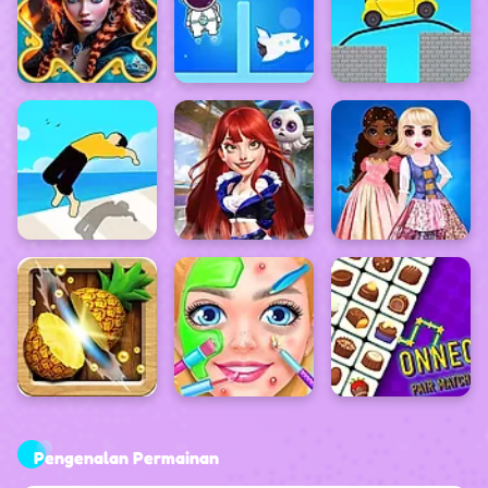
Pengenalan Permainan