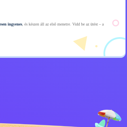
jesen ingyenes
, és készen áll az első menetre. Vidd be az ütést – a