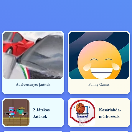
Autóversenyes játékok
Funny Games
2 Játékos
Kosárlabda-
Játékok
mérkőzések