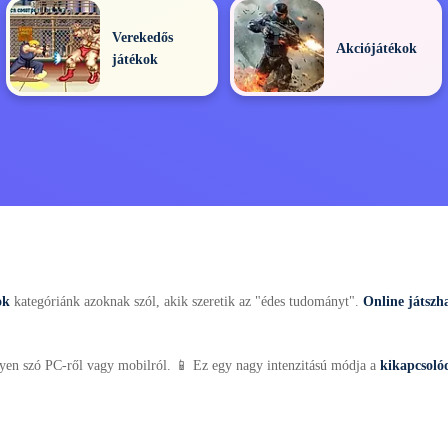
Verekedős
Akciójátékok
játékok
ok
kategóriánk azoknak szól, akik szeretik az "édes tudományt".
Online játszh
gyen szó PC-ről vagy mobilról. 📱 Ez egy nagy intenzitású módja a
kikapcsoló