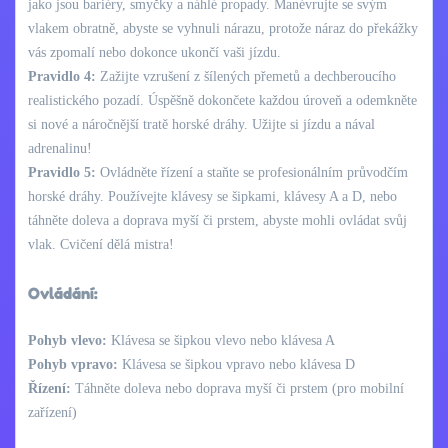
jako jsou bariéry, smyčky a náhlé propady. Manévrujte se svým
vlakem obratně, abyste se vyhnuli nárazu, protože náraz do překážky
vás zpomalí nebo dokonce ukončí vaši jízdu.
Pravidlo 4:
Zažijte vzrušení z šílených přemetů a dechberoucího
realistického pozadí. Úspěšně dokončete každou úroveň a odemkněte
si nové a náročnější tratě horské dráhy. Užijte si jízdu a nával
adrenalinu!
Pravidlo 5:
Ovládněte řízení a staňte se profesionálním průvodčím
horské dráhy. Používejte klávesy se šipkami, klávesy A a D, nebo
táhněte doleva a doprava myší či prstem, abyste mohli ovládat svůj
vlak. Cvičení dělá mistra!
Ovládání:
Pohyb vlevo:
Klávesa se šipkou vlevo nebo klávesa A
Pohyb vpravo:
Klávesa se šipkou vpravo nebo klávesa D
Řízení:
Táhněte doleva nebo doprava myší či prstem (pro mobilní
zařízení)