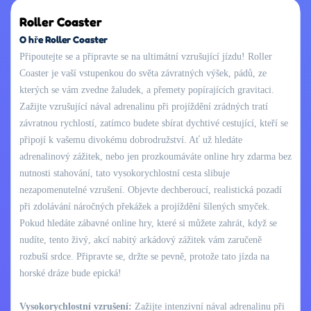
Roller Coaster
O hře Roller Coaster
Připoutejte se a připravte se na ultimátní vzrušující jízdu! Roller
Coaster je vaší vstupenkou do světa závratných výšek, pádů, ze
kterých se vám zvedne žaludek, a přemety popírajících gravitaci.
Zažijte vzrušující nával adrenalinu při projíždění zrádných tratí
závratnou rychlostí, zatímco budete sbírat dychtivé cestující, kteří se
připojí k vašemu divokému dobrodružství. Ať už hledáte
adrenalinový zážitek, nebo jen prozkoumáváte online hry zdarma bez
nutnosti stahování, tato vysokorychlostní cesta slibuje
nezapomenutelné vzrušení. Objevte dechberoucí, realistická pozadí
při zdolávání náročných překážek a projíždění šílených smyček.
Pokud hledáte zábavné online hry, které si můžete zahrát, když se
nudíte, tento živý, akcí nabitý arkádový zážitek vám zaručeně
rozbuší srdce. Připravte se, držte se pevně, protože tato jízda na
horské dráze bude epická!
Vysokorychlostní vzrušení:
Zažijte intenzivní nával adrenalinu při