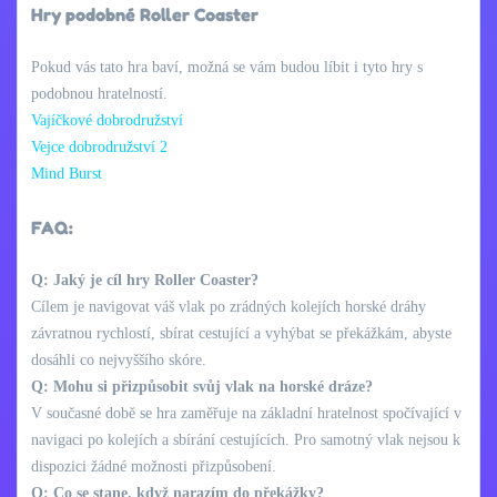
Hry podobné Roller Coaster
Pokud vás tato hra baví, možná se vám budou líbit i tyto hry s
podobnou hratelností.
Vajíčkové dobrodružství
Vejce dobrodružství 2
Mind Burst
FAQ:
Q: Jaký je cíl hry Roller Coaster?
Cílem je navigovat váš vlak po zrádných kolejích horské dráhy
závratnou rychlostí, sbírat cestující a vyhýbat se překážkám, abyste
dosáhli co nejvyššího skóre.
Q: Mohu si přizpůsobit svůj vlak na horské dráze?
V současné době se hra zaměřuje na základní hratelnost spočívající v
navigaci po kolejích a sbírání cestujících. Pro samotný vlak nejsou k
dispozici žádné možnosti přizpůsobení.
Q: Co se stane, když narazím do překážky?