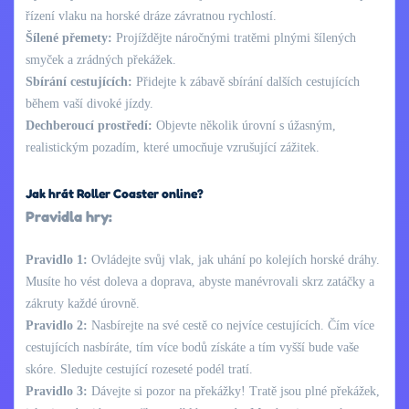
řízení vlaku na horské dráze závratnou rychlostí.
Šílené přemety:
Projíždějte náročnými tratěmi plnými šílených
smyček a zrádných překážek.
Sbírání cestujících:
Přidejte k zábavě sbírání dalších cestujících
během vaší divoké jízdy.
Dechberoucí prostředí:
Objevte několik úrovní s úžasným,
realistickým pozadím, které umocňuje vzrušující zážitek.
Jak hrát Roller Coaster online?
Pravidla hry:
Pravidlo 1:
Ovládejte svůj vlak, jak uhání po kolejích horské dráhy.
Musíte ho vést doleva a doprava, abyste manévrovali skrz zatáčky a
zákruty každé úrovně.
Pravidlo 2:
Nasbírejte na své cestě co nejvíce cestujících. Čím více
cestujících nasbíráte, tím více bodů získáte a tím vyšší bude vaše
skóre. Sledujte cestující rozeseté podél tratí.
Pravidlo 3:
Dávejte si pozor na překážky! Tratě jsou plné překážek,