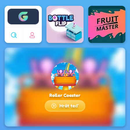
Enjoy4fun
Roller Coaster
Hrát teď