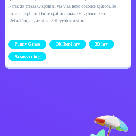
Náraz do překážky zpomalí váš vlak nebo dokonce způsobí, že
úroveň nesplníte. Buďte opatrní a snažte se vyhnout všem
překážkám, abyste si udrželi rychlost a skóre.
Funny Games
Oblíbené hry
3D hry
Arkádové hry
Zásady ochrany
Kontaktujte mě
osobních údajů
Kids
Čeština