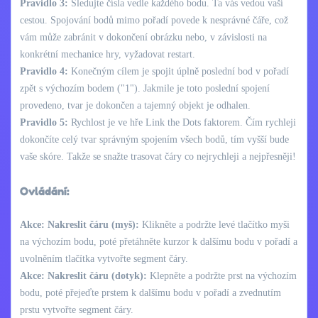
Pravidlo 3:
Sledujte čísla vedle každého bodu. Ta vás vedou vaší
cestou. Spojování bodů mimo pořadí povede k nesprávné čáře, což
vám může zabránit v dokončení obrázku nebo, v závislosti na
konkrétní mechanice hry, vyžadovat restart.
Pravidlo 4:
Konečným cílem je spojit úplně poslední bod v pořadí
zpět s výchozím bodem ("1"). Jakmile je toto poslední spojení
provedeno, tvar je dokončen a tajemný objekt je odhalen.
Pravidlo 5:
Rychlost je ve hře Link the Dots faktorem. Čím rychleji
dokončíte celý tvar správným spojením všech bodů, tím vyšší bude
vaše skóre. Takže se snažte trasovat čáry co nejrychleji a nejpřesněji!
Ovládání:
Akce: Nakreslit čáru (myš):
Klikněte a podržte levé tlačítko myši
na výchozím bodu, poté přetáhněte kurzor k dalšímu bodu v pořadí a
uvolněním tlačítka vytvořte segment čáry.
Akce: Nakreslit čáru (dotyk):
Klepněte a podržte prst na výchozím
bodu, poté přejeďte prstem k dalšímu bodu v pořadí a zvednutím
prstu vytvořte segment čáry.