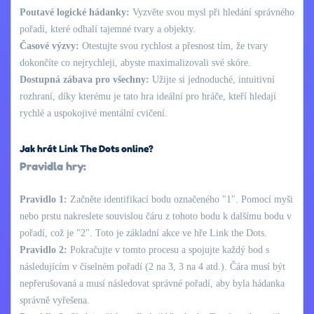
Poutavé logické hádanky:
Vyzvěte svou mysl při hledání správného
pořadí, které odhalí tajemné tvary a objekty.
Časové výzvy:
Otestujte svou rychlost a přesnost tím, že tvary
dokončíte co nejrychleji, abyste maximalizovali své skóre.
Dostupná zábava pro všechny:
Užijte si jednoduché, intuitivní
rozhraní, díky kterému je tato hra ideální pro hráče, kteří hledají
rychlé a uspokojivé mentální cvičení.
Jak hrát Link The Dots online?
Pravidla hry:
Pravidlo 1:
Začněte identifikací bodu označeného "1". Pomocí myši
nebo prstu nakreslete souvislou čáru z tohoto bodu k dalšímu bodu v
pořadí, což je "2". Toto je základní akce ve hře Link the Dots.
Pravidlo 2:
Pokračujte v tomto procesu a spojujte každý bod s
následujícím v číselném pořadí (2 na 3, 3 na 4 atd.). Čára musí být
nepřerušovaná a musí následovat správné pořadí, aby byla hádanka
správně vyřešena.