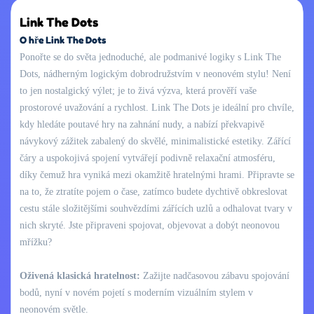
Link The Dots
O hře Link The Dots
Ponořte se do světa jednoduché, ale podmanivé logiky s Link The
Dots, nádherným logickým dobrodružstvím v neonovém stylu! Není
to jen nostalgický výlet; je to živá výzva, která prověří vaše
prostorové uvažování a rychlost. Link The Dots je ideální pro chvíle,
kdy hledáte poutavé hry na zahnání nudy, a nabízí překvapivě
návykový zážitek zabalený do skvělé, minimalistické estetiky. Zářící
čáry a uspokojivá spojení vytvářejí podivně relaxační atmosféru,
díky čemuž hra vyniká mezi okamžitě hratelnými hrami. Připravte se
na to, že ztratíte pojem o čase, zatímco budete dychtivě obkreslovat
cestu stále složitějšími souhvězdími zářících uzlů a odhalovat tvary v
nich skryté. Jste připraveni spojovat, objevovat a dobýt neonovou
mřížku?
Oživená klasická hratelnost:
Zažijte nadčasovou zábavu spojování
bodů, nyní v novém pojetí s moderním vizuálním stylem v
neonovém světle.