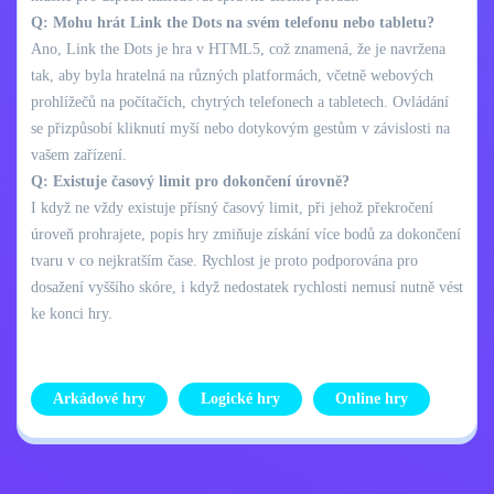
Q: Mohu hrát Link the Dots na svém telefonu nebo tabletu?
Ano, Link the Dots je hra v HTML5, což znamená, že je navržena
tak, aby byla hratelná na různých platformách, včetně webových
prohlížečů na počítačích, chytrých telefonech a tabletech. Ovládání
se přizpůsobí kliknutí myší nebo dotykovým gestům v závislosti na
vašem zařízení.
Q: Existuje časový limit pro dokončení úrovně?
I když ne vždy existuje přísný časový limit, při jehož překročení
úroveň prohrajete, popis hry zmiňuje získání více bodů za dokončení
tvaru v co nejkratším čase. Rychlost je proto podporována pro
dosažení vyššího skóre, i když nedostatek rychlosti nemusí nutně vést
ke konci hry.
Arkádové hry
Logické hry
Online hry