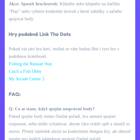
Akce: Spustit hru/úroveň:
Klikněte nebo klepněte na tlačítko
"Play" nebo vyberte konkrétní úroveň z herní nabídky a začněte
spojovat body.
Hry podobné Link The Dots
Pokud vás tato hra baví, možná se vám budou líbit i tyto hry s
podobnou hratelností.
Fishing the Russian Way
Catch a Fish Obby
My Arcade Center 2
FAQ:
Q: Co se stane, když spojím nesprávné body?
Pokud spojíte body mimo číselné pořadí, hra nemusí spojení
rozpoznat, nebo může vyžadovat, abyste čáru vrátili zpět a zkusili to
znovu. Přesný následek závisí na konkrétním designu hry, ale obecně
musíte pro úspěch následovat správné číselné pořadí.