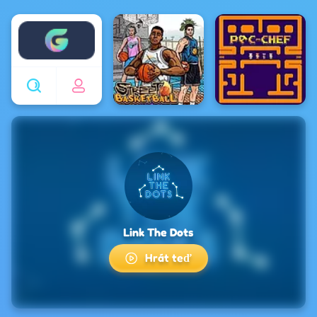
Enjoy4fun
Link The Dots
Hrát teď