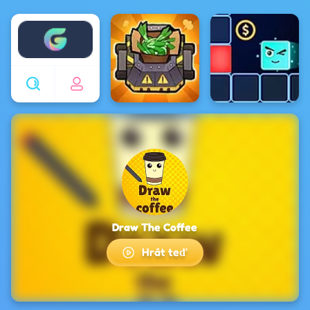
Enjoy4fun
Draw The Coffee
Hrát teď