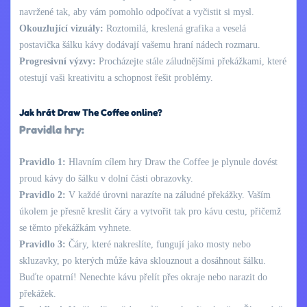
navržené tak, aby vám pomohlo odpočívat a vyčistit si mysl.
Okouzlující vizuály:
Roztomilá, kreslená grafika a veselá
postavička šálku kávy dodávají vašemu hraní nádech rozmaru.
Progresivní výzvy:
Procházejte stále záludnějšími překážkami, které
otestují vaši kreativitu a schopnost řešit problémy.
Jak hrát Draw The Coffee online?
Pravidla hry:
Pravidlo 1:
Hlavním cílem hry Draw the Coffee je plynule dovést
proud kávy do šálku v dolní části obrazovky.
Pravidlo 2:
V každé úrovni narazíte na záludné překážky. Vaším
úkolem je přesně kreslit čáry a vytvořit tak pro kávu cestu, přičemž
se těmto překážkám vyhnete.
Pravidlo 3:
Čáry, které nakreslíte, fungují jako mosty nebo
skluzavky, po kterých může káva sklouznout a dosáhnout šálku.
Buďte opatrní! Nenechte kávu přelít přes okraje nebo narazit do
překážek.