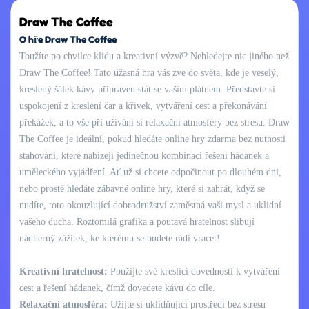
Draw The Coffee
O hře Draw The Coffee
Toužíte po chvilce klidu a kreativní výzvě? Nehledejte nic jiného než
Draw The Coffee! Tato úžasná hra vás zve do světa, kde je veselý,
kreslený šálek kávy připraven stát se vaším plátnem. Představte si
uspokojení z kreslení čar a křivek, vytváření cest a překonávání
překážek, a to vše při užívání si relaxační atmosféry bez stresu. Draw
The Coffee je ideální, pokud hledáte online hry zdarma bez nutnosti
stahování, které nabízejí jedinečnou kombinaci řešení hádanek a
uměleckého vyjádření. Ať už si chcete odpočinout po dlouhém dni,
nebo prostě hledáte zábavné online hry, které si zahrát, když se
nudíte, toto okouzlující dobrodružství zaměstná vaši mysl a uklidní
vašeho ducha. Roztomilá grafika a poutavá hratelnost slibují
nádherný zážitek, ke kterému se budete rádi vracet!
Kreativní hratelnost:
Použijte své kreslicí dovednosti k vytváření
cest a řešení hádanek, čímž dovedete kávu do cíle.
Relaxační atmosféra:
Užijte si uklidňující prostředí bez stresu