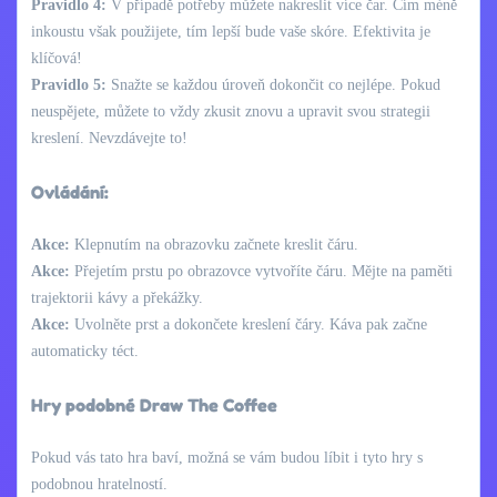
Pravidlo 4:
V případě potřeby můžete nakreslit více čar. Čím méně
inkoustu však použijete, tím lepší bude vaše skóre. Efektivita je
klíčová!
Pravidlo 5:
Snažte se každou úroveň dokončit co nejlépe. Pokud
neuspějete, můžete to vždy zkusit znovu a upravit svou strategii
kreslení. Nevzdávejte to!
Ovládání:
Akce:
Klepnutím na obrazovku začnete kreslit čáru.
Akce:
Přejetím prstu po obrazovce vytvoříte čáru. Mějte na paměti
trajektorii kávy a překážky.
Akce:
Uvolněte prst a dokončete kreslení čáry. Káva pak začne
automaticky téct.
Hry podobné Draw The Coffee
Pokud vás tato hra baví, možná se vám budou líbit i tyto hry s
podobnou hratelností.