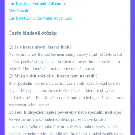
Car Eats Car: Volcanic Adventure
Sky Assault
Car Eats Car: Underwater Adventure
Často kladené otázky:
Q: Je v každé úrovni časový limit?
Ne, ve hře Draw the Coffee není žádný časový limit. Můžete si dát
na čas, pečlivě si naplánovat kreslení a provést ho dokonale. Je to
relaxační hra, která vám má pomoci odpočinout si.
Q: Můžu vrátit zpět čáru, kterou jsem nakreslil?
Ano, poslední nakreslenou čáru můžete vrátit zpět. Pokud uděláte
chybu, hledejte na obrazovce tlačítko "zpět", které se obvykle
nachází v rohu. Pomůže vám rychle opravit chyby, aniž byste museli
restartovat celou úroveň.
Q: Jsou k dispozici nějaké power-upy nebo speciální nástroje?
Ve většině úrovní se budete spoléhat pouze na své kreslicí
dovednosti. Některé pokročilé úrovně však mohou zavést speciální
mechaniky nebo prvky, ale základní hratelnost zůstává zaměřena na