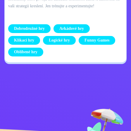
vaši strategii kreslení. Jen trénujte a experimentujte!
Dobrodružné hry
Arkádové hry
Klikací hry
Logické hry
Funny Games
Oblíbené hry
Zásady ochrany
Kontaktujte mě
osobních údajů
Kids
Čeština