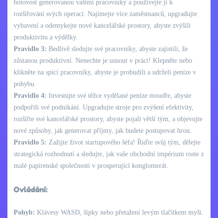
hotovost generovanou vašimi pracovníky a používejte ji k
rozšiřování svých operací. Najímejte více zaměstnanců, upgradujte
vybavení a odemykejte nové kancelářské prostory, abyste zvýšili
produktivitu a výdělky.
Pravidlo 3:
Bedlivě sledujte své pracovníky, abyste zajistili, že
zůstanou produktivní. Nenechte je usnout v práci! Klepněte nebo
klikněte na spící pracovníky, abyste je probudili a udrželi peníze v
pohybu.
Pravidlo 4:
Investujte své těžce vydělané peníze moudře, abyste
podpořili své podnikání. Upgradujte stroje pro zvýšení efektivity,
rozšiřte své kancelářské prostory, abyste pojali větší tým, a objevujte
nové způsoby, jak generovat příjmy, jak budete postupovat hrou.
Pravidlo 5:
Zažijte život startupového šéfa! Řiďte svůj tým, dělejte
strategická rozhodnutí a sledujte, jak vaše obchodní impérium roste z
malé papírenské společnosti v prosperující konglomerát.
Ovládání:
Pohyb:
Klávesy WASD, šipky nebo přetažení levým tlačítkem myši.