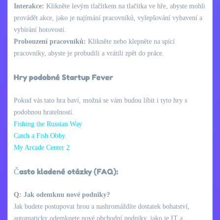
Interakce:
Klikněte levým tlačítkem na tlačítka ve hře, abyste mohli
provádět akce, jako je najímání pracovníků, vylepšování vybavení a
vybírání hotovosti.
Probouzení pracovníků:
Klikněte nebo klepněte na spící
pracovníky, abyste je probudili a vrátili zpět do práce.
Hry podobné Startup Fever
Pokud vás tato hra baví, možná se vám budou líbit i tyto hry s
podobnou hratelností.
Fishing the Russian Way
Catch a Fish Obby
My Arcade Center 2
Často kladené otázky (FAQ):
Q: Jak odemknu nové podniky?
Jak budete postupovat hrou a nashromáždíte dostatek bohatství,
automaticky odemknete nové obchodní podniky, jako je IT a