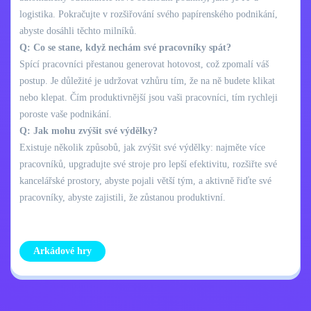
logistika. Pokračujte v rozšiřování svého papírenského podnikání,
abyste dosáhli těchto milníků.
Q: Co se stane, když nechám své pracovníky spát?
Spící pracovníci přestanou generovat hotovost, což zpomalí váš
postup. Je důležité je udržovat vzhůru tím, že na ně budete klikat
nebo klepat. Čím produktivnější jsou vaši pracovníci, tím rychleji
poroste vaše podnikání.
Q: Jak mohu zvýšit své výdělky?
Existuje několik způsobů, jak zvýšit své výdělky: najměte více
pracovníků, upgradujte své stroje pro lepší efektivitu, rozšiřte své
kancelářské prostory, abyste pojali větší tým, a aktivně řiďte své
pracovníky, abyste zajistili, že zůstanou produktivní.
Arkádové hry