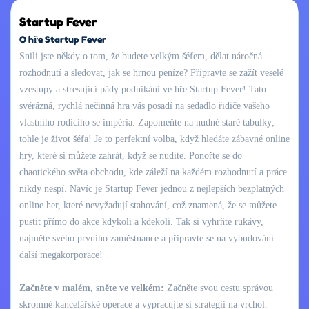
Startup Fever
O hře Startup Fever
Snili jste někdy o tom, že budete velkým šéfem, dělat náročná
rozhodnutí a sledovat, jak se hrnou peníze? Připravte se zažít veselé
vzestupy a stresující pády podnikání ve hře Startup Fever! Tato
svérázná, rychlá nečinná hra vás posadí na sedadlo řidiče vašeho
vlastního rodícího se impéria. Zapomeňte na nudné staré tabulky;
tohle je život šéfa! Je to perfektní volba, když hledáte zábavné online
hry, které si můžete zahrát, když se nudíte. Ponořte se do
chaotického světa obchodu, kde záleží na každém rozhodnutí a práce
nikdy nespí. Navíc je Startup Fever jednou z nejlepších bezplatných
online her, které nevyžadují stahování, což znamená, že se můžete
pustit přímo do akce kdykoli a kdekoli. Tak si vyhrňte rukávy,
najměte svého prvního zaměstnance a připravte se na vybudování
další megakorporace!
Začněte v malém, sněte ve velkém:
Začněte svou cestu správou
skromné kancelářské operace a vypracujte si strategii na vrchol.