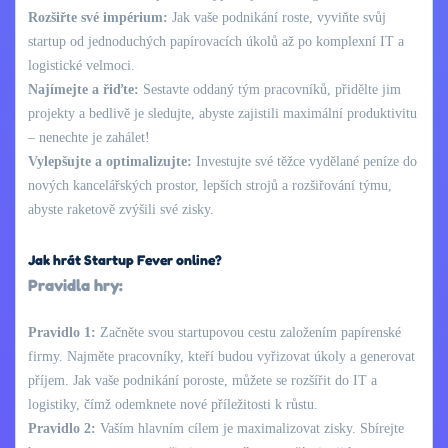
Rozšiřte své impérium:
Jak vaše podnikání roste, vyviňte svůj
startup od jednoduchých papírovacích úkolů až po komplexní IT a
logistické velmoci.
Najímejte a řiďte:
Sestavte oddaný tým pracovníků, přidělte jim
projekty a bedlivě je sledujte, abyste zajistili maximální produktivitu
– nenechte je zahálet!
Vylepšujte a optimalizujte:
Investujte své těžce vydělané peníze do
nových kancelářských prostor, lepších strojů a rozšiřování týmu,
abyste raketově zvýšili své zisky.
Jak hrát Startup Fever online?
Pravidla hry:
Pravidlo 1:
Začněte svou startupovou cestu založením papírenské
firmy. Najměte pracovníky, kteří budou vyřizovat úkoly a generovat
příjem. Jak vaše podnikání poroste, můžete se rozšířit do IT a
logistiky, čímž odemknete nové příležitosti k růstu.
Pravidlo 2:
Vaším hlavním cílem je maximalizovat zisky. Sbírejte