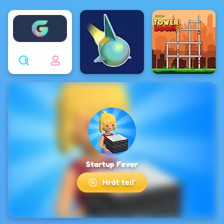
Enjoy4fun
Startup Fever
Hrát teď