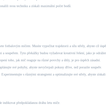
nalili svou techniku a získali maximální počet bodů.
e fotbalovým míčem. Musíte vypočítat trajektorii a sílu střely, abyste cíl úspě
 soupeřem. Tyto překážky budou vyžadovat kreativní řešení, jako je odrážení
opení toho, jak míč reaguje na různé povrchy a úhly, je pro úspěch zásadní.
plánujte své pohyby, abyste nevyčerpali pokusy dříve, než porazíte soupeře.
 Experimentujte s různými strategiemi a optimalizujte své střely, abyste získ
de indikovat předpokládanou dráhu letu míče.