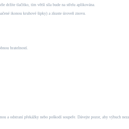
 držíte tlačítko, tím větší síla bude na střelu aplikována.
značené ikonou kruhové šipky) a zkuste úroveň znovu.
obnou hratelností.
nou a odstraní překážky nebo poškodí soupeře. Dávejte pozor, aby výbuch neza