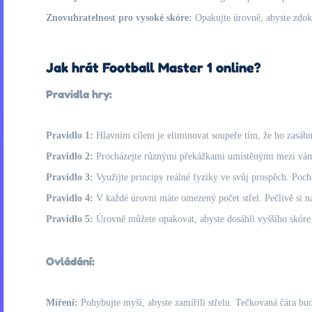
Znovuhratelnost pro vysoké skóre:
Opakujte úrovně, abyste zdoko
Jak hrát Football Master 1 online?
Pravidla hry:
Pravidlo 1:
Hlavním cílem je eliminovat soupeře tím, že ho zasáhnet
Pravidlo 2:
Procházejte různými překážkami umístěnými mezi vámi a
Pravidlo 3:
Využijte principy reálné fyziky ve svůj prospěch. Poch
Pravidlo 4:
V každé úrovni máte omezený počet střel. Pečlivě si na
Pravidlo 5:
Úrovně můžete opakovat, abyste dosáhli vyššího skóre.
Ovládání:
Míření:
Pohybujte myší, abyste zamířili střelu. Tečkovaná čára bu