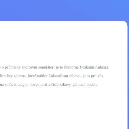
de o průměrný sportovní simulátor; je to humorná fyzikální hádanka
line hry zdarma, které nabízejí okamžitou zábavu, je to pro vás
 na směs strategie, dovedností a čisté zábavy, zatímco budete