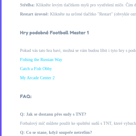
Střelba:
Klikněte levým tlačítkem myši pro vystřelení míče. Čím déle
Restart úrovně:
Klikněte na určené tlačítko "Restart" (obvykle o
Hry podobné Football Master 1
Pokud vás tato hra baví, možná se vám budou líbit i tyto hry s pod
Fishing the Russian Way
Catch a Fish Obby
My Arcade Center 2
FAQ:
Q: Jak se dostanu přes sudy s TNT?
Fotbalový míč můžete použít ke spuštění sudů s TNT, které vybuch
Q: Co se stane, když soupeře netrefím?