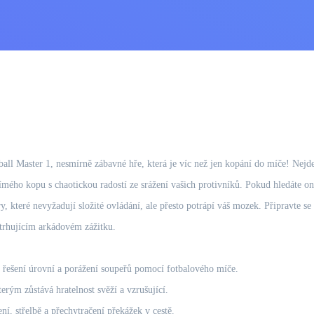
tball Master 1, nesmírně zábavné hře, která je víc než jen kopání do míče! Nej
římého kopu s chaotickou radostí ze srážení vašich protivníků. Pokud hledáte on
y, které nevyžadují složité ovládání, ale přesto potrápí váš mozek. Připravte se
strhujícím arkádovém zážitku.
 řešení úrovní a porážení soupeřů pomocí fotbalového míče.
erým zůstává hratelnost svěží a vzrušující.
ní, střelbě a přechytračení překážek v cestě.