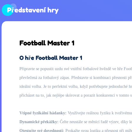
Představení hry
Football Master 1
O hře Football Master 1
Připravte se popustit uzdu své vnitřní fotbalové hvězdě ve hře Foo
převlečená za fotbalový zápas. Představte si kombinaci přesnosti p
ideální volba. Je to perfektní volba, když potřebujete jednoduché hr
přicházet na to, jak nejlépe skórovat a porazit konkurenci v tomto 
Vtipné fyzikální hádanky:
Využívejte reálnou fyziku k tvořivému
Dynamické překážky:
Čelte neustále se měnící řadě výzev, díky kt
Otestujte své dovednosti:
Prokažte svou logiku a přesnost při míře