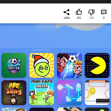
sdílet
201
113
0
ADVERTISEMENT