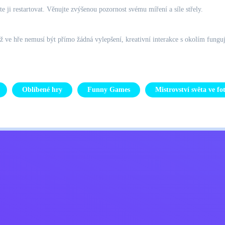
 ji restartovat. Věnujte zvýšenou pozornost svému míření a síle střely.
ž ve hře nemusí být přímo žádná vylepšení, kreativní interakce s okolím fungu
Oblíbené hry
Funny Games
Mistrovství světa ve fo
Kids
ajů
Kontaktujte mě
Čeština