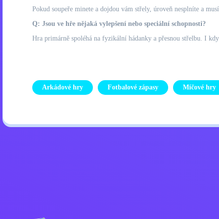
Pokud soupeře minete a dojdou vám střely, úroveň nesplníte a musíte
Q: Jsou ve hře nějaká vylepšení nebo speciální schopnosti?
Hra primárně spoléhá na fyzikální hádanky a přesnou střelbu. I kdy
Arkádové hry
Fotbalové zápasy
Míčové hry
Zásady ochrany osobních úd