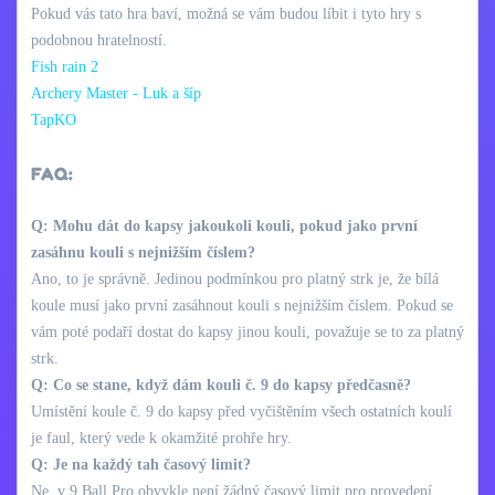
Pokud vás tato hra baví, možná se vám budou líbit i tyto hry s
podobnou hratelností.
Fish rain 2
Archery Master - Luk a šíp
TapKO
FAQ:
Q: Mohu dát do kapsy jakoukoli kouli, pokud jako první
zasáhnu kouli s nejnižším číslem?
Ano, to je správně. Jedinou podmínkou pro platný strk je, že bílá
koule musí jako první zasáhnout kouli s nejnižším číslem. Pokud se
vám poté podaří dostat do kapsy jinou kouli, považuje se to za platný
strk.
Q: Co se stane, když dám kouli č. 9 do kapsy předčasně?
Umístění koule č. 9 do kapsy před vyčištěním všech ostatních koulí
je faul, který vede k okamžité prohře hry.
Q: Je na každý tah časový limit?
Ne, v 9 Ball Pro obvykle není žádný časový limit pro provedení