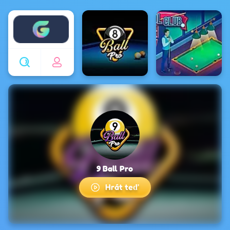
Enjoy4fun
9 Ball Pro
Hrát teď