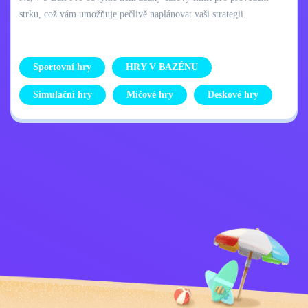
strku, což vám umožňuje pečlivě naplánovat vaši strategii.
Sportovní hry
HRY V BAZÉNU
Simulační hry
Míčové hry
Deskové hry
Zásady ochrany
Kontaktujte mě
osobních údajů
Kids
Čeština