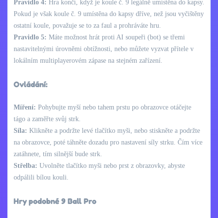
Pravidlo 4:
Hra končí, když je koule č. 9 legálně umístěna do kapsy.
Pokud je však koule č. 9 umístěna do kapsy dříve, než jsou vyčištěny
ostatní koule, považuje se to za faul a prohráváte hru.
Pravidlo 5:
Máte možnost hrát proti AI soupeři (bot) se třemi
nastavitelnými úrovněmi obtížnosti, nebo můžete vyzvat přítele v
lokálním multiplayerovém zápase na stejném zařízení.
Ovládání:
Míření:
Pohybujte myší nebo tahem prstu po obrazovce otáčejte
tágo a zaměřte svůj strk.
Síla:
Klikněte a podržte levé tlačítko myši, nebo stiskněte a podržte
na obrazovce, poté táhněte dozadu pro nastavení síly strku. Čím více
zatáhnete, tím silnější bude strk.
Střelba:
Uvolněte tlačítko myši nebo prst z obrazovky, abyste
odpálili bílou kouli.
Hry podobné 9 Ball Pro