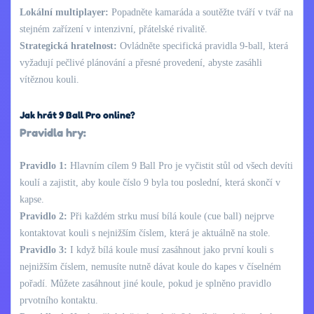
Lokální multiplayer:
Popadněte kamaráda a soutěžte tváří v tvář na
stejném zařízení v intenzivní, přátelské rivalitě.
Strategická hratelnost:
Ovládněte specifická pravidla 9-ball, která
vyžadují pečlivé plánování a přesné provedení, abyste zasáhli
vítěznou kouli.
Jak hrát 9 Ball Pro online?
Pravidla hry:
Pravidlo 1:
Hlavním cílem 9 Ball Pro je vyčistit stůl od všech devíti
koulí a zajistit, aby koule číslo 9 byla tou poslední, která skončí v
kapse.
Pravidlo 2:
Při každém strku musí bílá koule (cue ball) nejprve
kontaktovat kouli s nejnižším číslem, která je aktuálně na stole.
Pravidlo 3:
I když bílá koule musí zasáhnout jako první kouli s
nejnižším číslem, nemusíte nutně dávat koule do kapes v číselném
pořadí. Můžete zasáhnout jiné koule, pokud je splněno pravidlo
prvotního kontaktu.