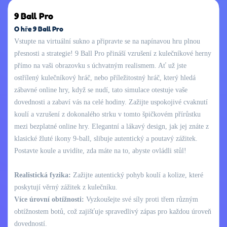
9 Ball Pro
O hře 9 Ball Pro
Vstupte na virtuální sukno a připravte se na napínavou hru plnou
přesnosti a strategie! 9 Ball Pro přináší vzrušení z kulečníkové herny
přímo na vaši obrazovku s úchvatným realismem. Ať už jste
ostřílený kulečníkový hráč, nebo příležitostný hráč, který hledá
zábavné online hry, když se nudí, tato simulace otestuje vaše
dovednosti a zabaví vás na celé hodiny. Zažijte uspokojivé cvaknutí
koulí a vzrušení z dokonalého strku v tomto špičkovém přírůstku
mezi bezplatné online hry. Elegantní a lákavý design, jak jej znáte z
klasické žluté ikony 9-ball, slibuje autentický a poutavý zážitek.
Postavte koule a uvidíte, zda máte na to, abyste ovládli stůl!
Realistická fyzika:
Zažijte autentický pohyb koulí a kolize, které
poskytují věrný zážitek z kulečníku.
Více úrovní obtížnosti:
Vyzkoušejte své síly proti třem různým
obtížnostem botů, což zajišťuje spravedlivý zápas pro každou úroveň
dovedností.