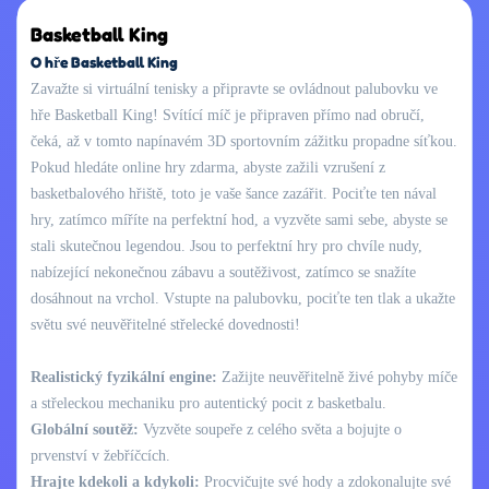
Basketball King
O hře Basketball King
Zavažte si virtuální tenisky a připravte se ovládnout palubovku ve
hře Basketball King! Svítící míč je připraven přímo nad obručí,
čeká, až v tomto napínavém 3D sportovním zážitku propadne síťkou.
Pokud hledáte online hry zdarma, abyste zažili vzrušení z
basketbalového hřiště, toto je vaše šance zazářit. Pociťte ten nával
hry, zatímco míříte na perfektní hod, a vyzvěte sami sebe, abyste se
stali skutečnou legendou. Jsou to perfektní hry pro chvíle nudy,
nabízející nekonečnou zábavu a soutěživost, zatímco se snažíte
dosáhnout na vrchol. Vstupte na palubovku, pociťte ten tlak a ukažte
světu své neuvěřitelné střelecké dovednosti!
Realistický fyzikální engine:
Zažijte neuvěřitelně živé pohyby míče
a střeleckou mechaniku pro autentický pocit z basketbalu.
Globální soutěž:
Vyzvěte soupeře z celého světa a bojujte o
prvenství v žebříčcích.
Hrajte kdekoli a kdykoli:
Procvičujte své hody a zdokonalujte své