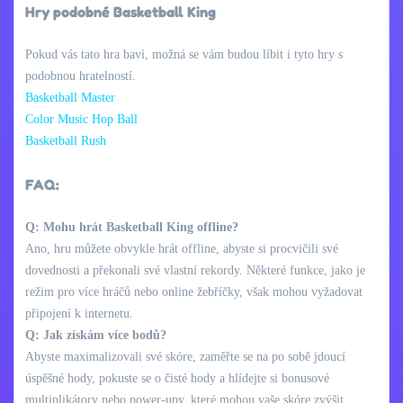
Hry podobné Basketball King
Pokud vás tato hra baví, možná se vám budou líbit i tyto hry s
podobnou hratelností.
Basketball Master
Color Music Hop Ball
Basketball Rush
FAQ:
Q: Mohu hrát Basketball King offline?
Ano, hru můžete obvykle hrát offline, abyste si procvičili své
dovednosti a překonali své vlastní rekordy. Některé funkce, jako je
režim pro více hráčů nebo online žebříčky, však mohou vyžadovat
připojení k internetu.
Q: Jak získám více bodů?
Abyste maximalizovali své skóre, zaměřte se na po sobě jdoucí
úspěšné hody, pokuste se o čisté hody a hlídejte si bonusové
multiplikátory nebo power-upy, které mohou vaše skóre zvýšit.