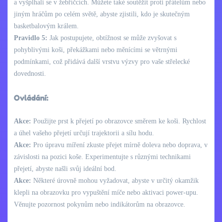
a vyšplhali se v žebříčcích. Můžete také soutěžit proti přátelům nebo
jiným hráčům po celém světě, abyste zjistili, kdo je skutečným
basketbalovým králem.
Pravidlo 5:
Jak postupujete, obtížnost se může zvyšovat s
pohyblivými koši, překážkami nebo měnícími se větrnými
podmínkami, což přidává další vrstvu výzvy pro vaše střelecké
dovednosti.
Ovládání:
Akce:
Použijte prst k přejetí po obrazovce směrem ke koši. Rychlost
a úhel vašeho přejetí určují trajektorii a sílu hodu.
Akce:
Pro úpravu míření zkuste přejet mírně doleva nebo doprava, v
závislosti na pozici koše. Experimentujte s různými technikami
přejetí, abyste našli svůj ideální bod.
Akce:
Některé úrovně mohou vyžadovat, abyste v určitý okamžik
klepli na obrazovku pro vypuštění míče nebo aktivaci power-upu.
Věnujte pozornost pokynům nebo indikátorům na obrazovce.