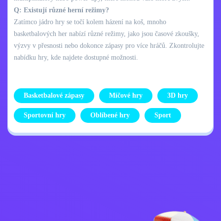
Q: Existují různé herní režimy?
Zatímco jádro hry se točí kolem házení na koš, mnoho
basketbalových her nabízí různé režimy, jako jsou časové zkoušky,
výzvy v přesnosti nebo dokonce zápasy pro více hráčů. Zkontrolujte
nabídku hry, kde najdete dostupné možnosti.
Basketbalové zápasy
Míčové hry
3D hry
Sportovní hry
Oblíbené hry
Sport
Zásady ochrany
Kontaktujte mě
osobních údajů
Kids
Čeština