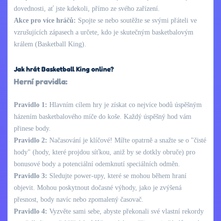
dovednosti, ať jste kdekoli, přímo ze svého zařízení.
Akce pro více hráčů:
Spojte se nebo soutěžte se svými přáteli ve
vzrušujících zápasech a určete, kdo je skutečným basketbalovým
králem (Basketball King).
Jak hrát Basketball King online?
Herní pravidla:
Pravidlo 1:
Hlavním cílem hry je získat co nejvíce bodů úspěšným
házením basketbalového míče do koše. Každý úspěšný hod vám
přinese body.
Pravidlo 2:
Načasování je klíčové! Mířte opatrně a snažte se o "čisté
hody" (hody, které projdou síťkou, aniž by se dotkly obruče) pro
bonusové body a potenciální odemknutí speciálních odměn.
Pravidlo 3:
Sledujte power-upy, které se mohou během hraní
objevit. Mohou poskytnout dočasné výhody, jako je zvýšená
přesnost, body navíc nebo zpomalený časovač.
Pravidlo 4:
Vyzvěte sami sebe, abyste překonali své vlastní rekordy