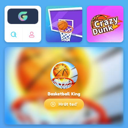
Enjoy4fun
Basketball King
Hrát teď