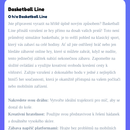
Basketball Line
O hře Basketball Line
Jste připraveni vyrazit na hřiště úplně novým způsobem? Basketball
Line přináší vzrušení ze hry přímo na dosah vašich prstů! Toto není
průměrný simulátor basketbalu; je to svěží pohled na klasický sport,
který vás zabaví na celé hodiny. Ať už jste ostřílený hráč nebo jen
hledáte zábavné online hry, které si můžete zahrát, když se nudíte,
tento jedinečný zážitek nabízí nekonečnou zábavu. Zapomeňte na
složité ovládání a využijte kreativní svobodu kreslení cesty k
vítězství. Zažijte vzrušení z dokonalého hodu v jedné z nejlepších
html5 her současnosti, která je okamžitě přístupná na vašem počítači
nebo mobilním zařízení.
Nakreslete svou dráhu:
Vytvořte ideální trajektorii pro míč, aby se
dostal do koše.
Kreativní hratelnost:
Použijte svou představivost k řešení hádanek
a dosáhněte vysokého skóre.
Zábava napříč platformami:
Hrajte bez problémů na mobilních