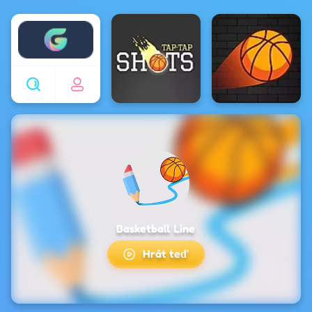
Enjoy4fun
Basketball Line
Hrát teď