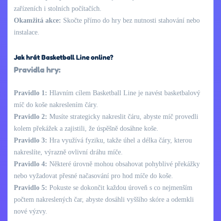
zařízeních i stolních počítačích.
Okamžitá akce:
Skočte přímo do hry bez nutnosti stahování nebo
instalace.
Jak hrát Basketball Line online?
Pravidla hry:
Pravidlo 1:
Hlavním cílem Basketball Line je navést basketbalový
míč do koše nakreslením čáry.
Pravidlo 2:
Musíte strategicky nakreslit čáru, abyste míč provedli
kolem překážek a zajistili, že úspěšně dosáhne koše.
Pravidlo 3:
Hra využívá fyziku, takže úhel a délka čáry, kterou
nakreslíte, výrazně ovlivní dráhu míče.
Pravidlo 4:
Některé úrovně mohou obsahovat pohyblivé překážky
nebo vyžadovat přesné načasování pro hod míče do koše.
Pravidlo 5:
Pokuste se dokončit každou úroveň s co nejmenším
počtem nakreslených čar, abyste dosáhli vyššího skóre a odemkli
nové výzvy.