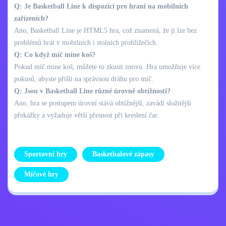
Q: Je Basketball Line k dispozici pro hraní na mobilních
zařízeních?
Ano, Basketball Line je HTML5 hra, což znamená, že ji lze bez
problémů hrát v mobilních i stolních prohlížečích.
Q: Co když míč mine koš?
Pokud míč mine koš, můžete to zkusit znovu. Hra umožňuje více
pokusů, abyste přišli na správnou dráhu pro míč.
Q: Jsou v Basketball Line různé úrovně obtížnosti?
Ano, hra se postupem úrovní stává obtížnější, zavádí složitější
překážky a vyžaduje větší přesnost při kreslení čar.
Sportovní hry
Basketbalové zápasy
Míčové hry