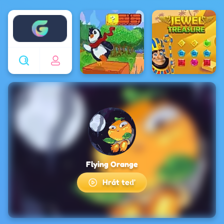
Enjoy4fun
Flying Orange
Hrát teď