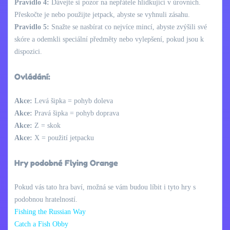
Pravidlo 4:
Dávejte si pozor na nepřátele hlídkující v úrovních.
Přeskočte je nebo použijte jetpack, abyste se vyhnuli zásahu.
Pravidlo 5:
Snažte se nasbírat co nejvíce mincí, abyste zvýšili své
skóre a odemkli speciální předměty nebo vylepšení, pokud jsou k
dispozici.
Ovládání:
Akce:
Levá šipka = pohyb doleva
Akce:
Pravá šipka = pohyb doprava
Akce:
Z = skok
Akce:
X = použití jetpacku
Hry podobné Flying Orange
Pokud vás tato hra baví, možná se vám budou líbit i tyto hry s
podobnou hratelností.
Fishing the Russian Way
Catch a Fish Obby