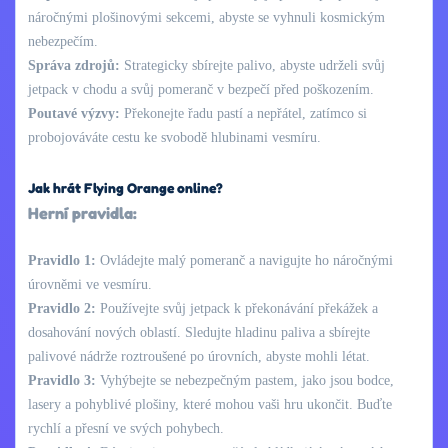
náročnými plošinovými sekcemi, abyste se vyhnuli kosmickým
nebezpečím.
Správa zdrojů:
Strategicky sbírejte palivo, abyste udrželi svůj
jetpack v chodu a svůj pomeranč v bezpečí před poškozením.
Poutavé výzvy:
Překonejte řadu pastí a nepřátel, zatímco si
probojováváte cestu ke svobodě hlubinami vesmíru.
Jak hrát Flying Orange online?
Herní pravidla:
Pravidlo 1:
Ovládejte malý pomeranč a navigujte ho náročnými
úrovněmi ve vesmíru.
Pravidlo 2:
Používejte svůj jetpack k překonávání překážek a
dosahování nových oblastí. Sledujte hladinu paliva a sbírejte
palivové nádrže roztroušené po úrovních, abyste mohli létat.
Pravidlo 3:
Vyhýbejte se nebezpečným pastem, jako jsou bodce,
lasery a pohyblivé plošiny, které mohou vaši hru ukončit. Buďte
rychlí a přesní ve svých pohybech.