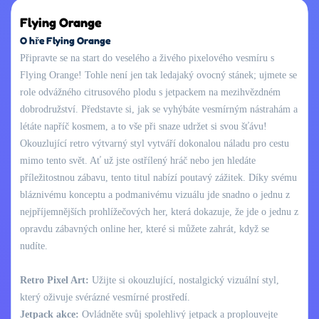
Flying Orange
O hře Flying Orange
Připravte se na start do veselého a živého pixelového vesmíru s
Flying Orange! Tohle není jen tak ledajaký ovocný stánek; ujmete se
role odvážného citrusového plodu s jetpackem na mezihvězdném
dobrodružství. Představte si, jak se vyhýbáte vesmírným nástrahám a
létáte napříč kosmem, a to vše při snaze udržet si svou šťávu!
Okouzlující retro výtvarný styl vytváří dokonalou náladu pro cestu
mimo tento svět. Ať už jste ostřílený hráč nebo jen hledáte
příležitostnou zábavu, tento titul nabízí poutavý zážitek. Díky svému
bláznivému konceptu a podmanivému vizuálu jde snadno o jednu z
nejpříjemnějších prohlížečových her, která dokazuje, že jde o jednu z
opravdu zábavných online her, které si můžete zahrát, když se
nudíte.
Retro Pixel Art:
Užijte si okouzlující, nostalgický vizuální styl,
který oživuje svérázné vesmírné prostředí.
Jetpack akce:
Ovládněte svůj spolehlivý jetpack a proplouvejte