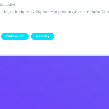
ální bloky?
 jako jsou bomby nebo žolíky, které vám pomohou vyčistit hrací plochu. Zkontr
Blokové hry
Nové hry
Kids
ajů
Kontaktujte mě
Čeština