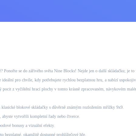
é? Ponořte se do zářivého světa Nine Blocks! Nejde jen o další skládačku; je to
eální pro chvíle, kdy potřebujete rychlou bezplatnou hru, a nabízí uspokojivou
ivý pocit z vyčištění hrací plochy v tomto krásně zpracovaném, návykovém malé
na klasické blokové skládačky s důvěrně známým rozložením mřížky 9x9.
 abyste vytvořili kompletní řady nebo čtverce.
odové bonusy a vizuální efekty.
éto bezplatné, okamžitě dostupné prohlížečové hře.