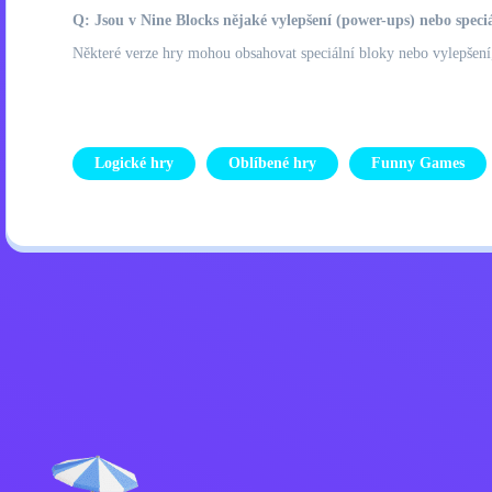
Q: Jsou v Nine Blocks nějaké vylepšení (power-ups) nebo speci
Některé verze hry mohou obsahovat speciální bloky nebo vylepšení,
Logické hry
Oblíbené hry
Funny Games
Zásady ochrany osobních úd