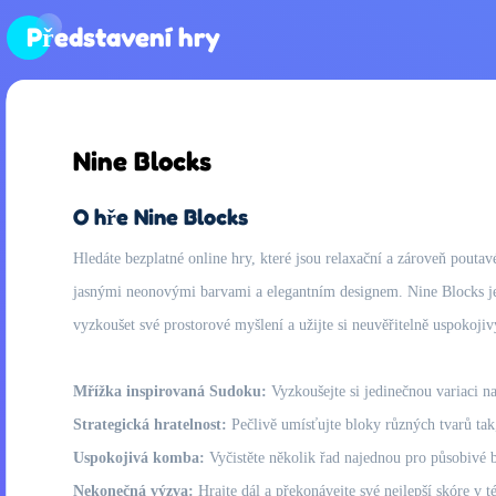
Představení hry
Nine Blocks
O hře Nine Blocks
Hledáte bezplatné online hry, které jsou relaxační a zároveň poutav
jasnými neonovými barvami a elegantním designem. Nine Blocks je id
vyzkoušet své prostorové myšlení a užijte si neuvěřitelně uspokoj
Mřížka inspirovaná Sudoku:
Vyzkoušejte si jedinečnou variaci 
Strategická hratelnost:
Pečlivě umísťujte bloky různých tvarů tak,
Uspokojivá komba:
Vyčistěte několik řad najednou pro působivé b
Nekonečná výzva:
Hrajte dál a překonávejte své nejlepší skóre v t