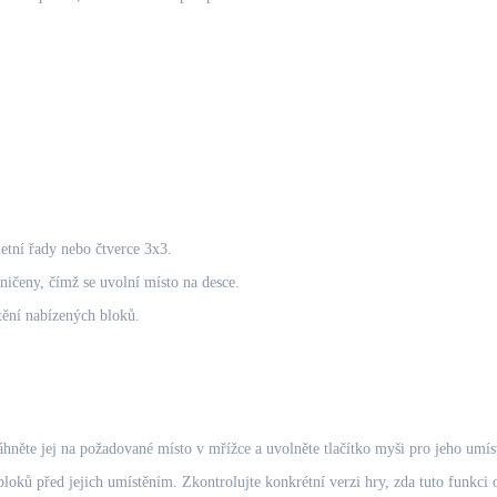
etní řady nebo čtverce 3x3.
ničeny, čímž se uvolní místo na desce.
tění nabízených bloků.
áhněte jej na požadované místo v mřížce a uvolněte tlačítko myši pro jeho umís
ků před jejich umístěním. Zkontrolujte konkrétní verzi hry, zda tuto funkci 