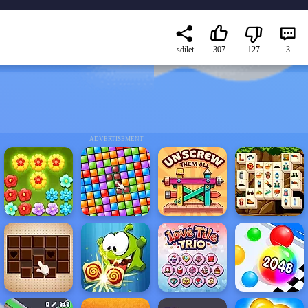
sdílet
307
127
3
ADVERTISEMENT