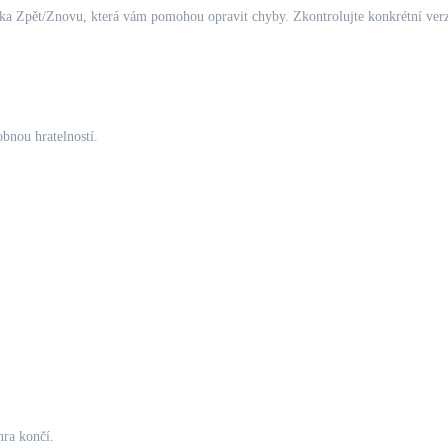
ka Zpět/Znovu, která vám pomohou opravit chyby. Zkontrolujte konkrétní verzi
obnou hratelností.
hra končí.