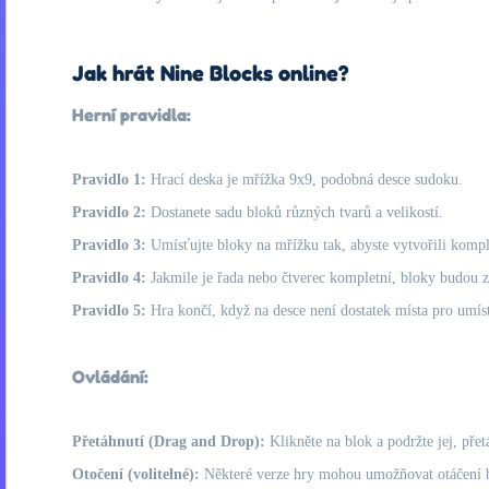
Jak hrát Nine Blocks online?
Herní pravidla:
Pravidlo 1:
Hrací deska je mřížka 9x9, podobná desce sudoku.
Pravidlo 2:
Dostanete sadu bloků různých tvarů a velikostí.
Pravidlo 3:
Umísťujte bloky na mřížku tak, abyste vytvořili kompl
Pravidlo 4:
Jakmile je řada nebo čtverec kompletní, bloky budou z
Pravidlo 5:
Hra končí, když na desce není dostatek místa pro umís
Ovládání:
Přetáhnutí (Drag and Drop):
Klikněte na blok a podržte jej, přet
Otočení (volitelné):
Některé verze hry mohou umožňovat otáčení blo