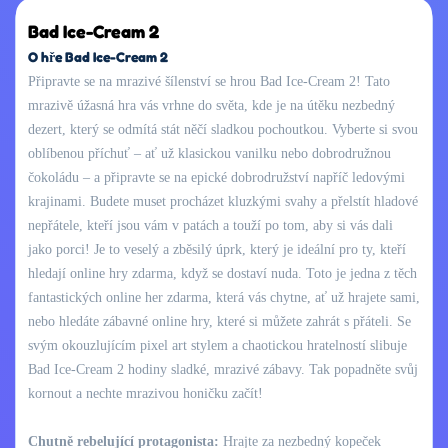
Bad Ice-Cream 2
O hře Bad Ice-Cream 2
Připravte se na mrazivé šílenství se hrou Bad Ice-Cream 2! Tato
mrazivě úžasná hra vás vrhne do světa, kde je na útěku nezbedný
dezert, který se odmítá stát něčí sladkou pochoutkou. Vyberte si svou
oblíbenou příchuť – ať už klasickou vanilku nebo dobrodružnou
čokoládu – a připravte se na epické dobrodružství napříč ledovými
krajinami. Budete muset procházet kluzkými svahy a přelstít hladové
nepřátele, kteří jsou vám v patách a touží po tom, aby si vás dali
jako porci! Je to veselý a zběsilý úprk, který je ideální pro ty, kteří
hledají online hry zdarma, když se dostaví nuda. Toto je jedna z těch
fantastických online her zdarma, která vás chytne, ať už hrajete sami,
nebo hledáte zábavné online hry, které si můžete zahrát s přáteli. Se
svým okouzlujícím pixel art stylem a chaotickou hratelností slibuje
Bad Ice-Cream 2 hodiny sladké, mrazivé zábavy. Tak popadněte svůj
kornout a nechte mrazivou honičku začít!
Chutně rebelující protagonista:
Hrajte za nezbedný kopeček