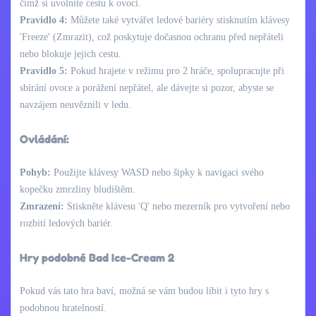
čímž si uvolníte cestu k ovoci.
Pravidlo 4:
Můžete také vytvářet ledové bariéry stisknutím klávesy
'Freeze' (Zmrazit), což poskytuje dočasnou ochranu před nepřáteli
nebo blokuje jejich cestu.
Pravidlo 5:
Pokud hrajete v režimu pro 2 hráče, spolupracujte při
sbírání ovoce a porážení nepřátel, ale dávejte si pozor, abyste se
navzájem neuvěznili v ledu.
Ovládání:
Pohyb:
Použijte klávesy WASD nebo šipky k navigaci svého
kopečku zmrzliny bludištěm.
Zmrazení:
Stiskněte klávesu 'Q' nebo mezerník pro vytvoření nebo
rozbití ledových bariér.
Hry podobné Bad Ice-Cream 2
Pokud vás tato hra baví, možná se vám budou líbit i tyto hry s
podobnou hratelností.