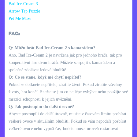
Bad Ice-Cream 3
Arrow Tap Puzzle
Pet Me Maze
FAQ:
Q: Můžu hrát Bad Ice-Cream 2 s kamarádem?
Ano, Bad Ice-Cream 2 je navržena jak pro jednoho hráče, tak pro
kooperativní hru dvou hráčů. Můžete se spojit s kamarádem a
společně zdolávat ledová bludiště.
Q: Co se stane, když mě chytí nepřítel?
Pokud se dotknete nepřítele, ztratíte život. Pokud ztratíte všechny
životy, hra končí. Snažte se jim co nejlépe vyhýbat nebo použijte své
mrazicí schopnosti k jejich uvěznění.
Q: Jak postoupím do další úrovně?
Abyste postoupili do další úrovně, musíte v časovém limitu posbírat
veškeré ovoce v aktuálním bludišti. Pokud se vám nepodaří posbírat
veškeré ovoce nebo vyprší čas, budete muset úroveň restartovat.