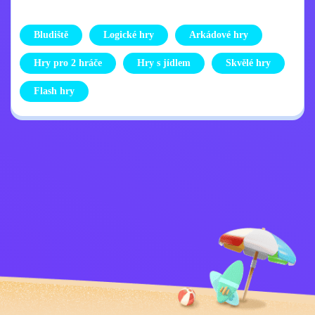
Bludiště
Logické hry
Arkádové hry
Hry pro 2 hráče
Hry s jídlem
Skvělé hry
Flash hry
Zásady ochrany
Kontaktujte mě
osobních údajů
Kids
Čeština