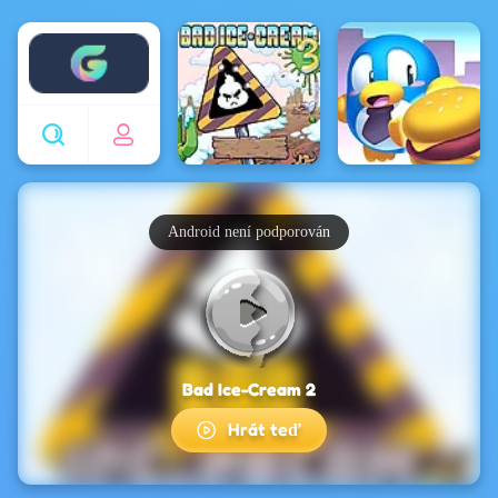
Enjoy4fun
Android není podporován
Bad Ice-Cream 2
Hrát teď