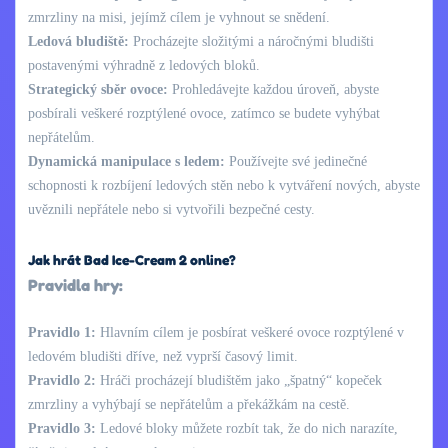
zmrzliny na misi, jejímž cílem je vyhnout se snědení.
Ledová bludiště:
Procházejte složitými a náročnými bludišti
postavenými výhradně z ledových bloků.
Strategický sběr ovoce:
Prohledávejte každou úroveň, abyste
posbírali veškeré rozptýlené ovoce, zatímco se budete vyhýbat
nepřátelům.
Dynamická manipulace s ledem:
Používejte své jedinečné
schopnosti k rozbíjení ledových stěn nebo k vytváření nových, abyste
uvěznili nepřátele nebo si vytvořili bezpečné cesty.
Jak hrát Bad Ice-Cream 2 online?
Pravidla hry:
Pravidlo 1:
Hlavním cílem je posbírat veškeré ovoce rozptýlené v
ledovém bludišti dříve, než vyprší časový limit.
Pravidlo 2:
Hráči procházejí bludištěm jako „špatný“ kopeček
zmrzliny a vyhýbají se nepřátelům a překážkám na cestě.
Pravidlo 3:
Ledové bloky můžete rozbít tak, že do nich narazíte,