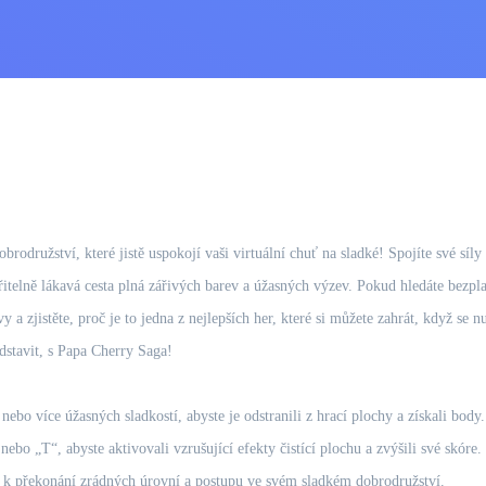
rodružství, které jistě uspokojí vaši virtuální chuť na sladké! Spojíte své sí
lně lákavá cesta plná zářivých barev a úžasných výzev. Pokud hledáte bezplatn
 a zjistěte, proč je to jedna z nejlepších her, které si můžete zahrát, když se 
edstavit, s Papa Cherry Saga!
 nebo více úžasných sladkostí, abyste je odstranili z hrací plochy a získali body.
ebo „T“, abyste aktivovali vzrušující efekty čistící plochu a zvýšili své skóre.
 k překonání zrádných úrovní a postupu ve svém sladkém dobrodružství.