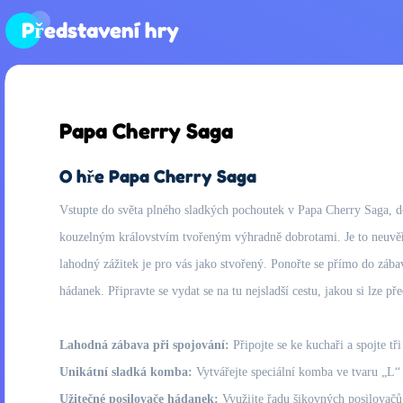
Představení hry
Papa Cherry Saga
O hře Papa Cherry Saga
Vstupte do světa plného sladkých pochoutek v Papa Cherry Saga, dob
kouzelným královstvím tvořeným výhradně dobrotami. Je to neuvěřite
lahodný zážitek je pro vás jako stvořený. Ponořte se přímo do zábavy
hádanek. Připravte se vydat se na tu nejsladší cestu, jakou si lze př
Lahodná zábava při spojování:
Připojte se ke kuchaři a spojte tři
Unikátní sladká komba:
Vytvářejte speciální komba ve tvaru „L“ n
Užitečné posilovače hádanek:
Využijte řadu šikovných posilovačů