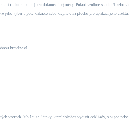
liknutí (nebo klepnutí) pro dokončení výměny. Pokud vznikne shoda tří nebo v
o jeho výběr a poté klikněte nebo klepněte na plochu pro aplikaci jeho efektu.
obnou hratelností.
tých vzorech. Mají silné účinky, které dokážou vyčistit celé řady, sloupce neb