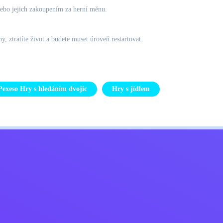
 nebo jejich zakoupením za herní měnu.
, ztratíte život a budete muset úroveň restartovat.
Pexeso Hry s hledáním dvojic
Hry s jídlem
Kids
ajů
Kontaktujte mě
Čeština