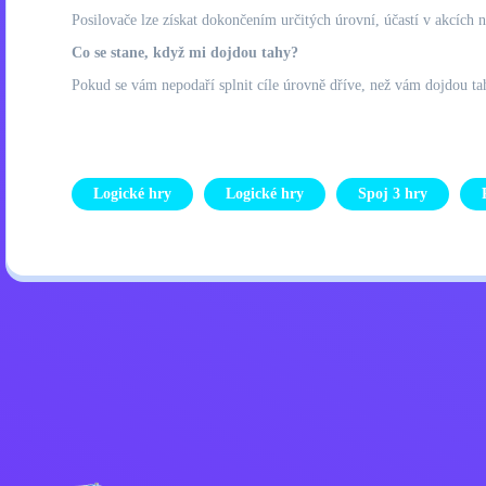
Posilovače lze získat dokončením určitých úrovní, účastí v akcích
Co se stane, když mi dojdou tahy?
Pokud se vám nepodaří splnit cíle úrovně dříve, než vám dojdou tahy
Logické hry
Logické hry
Spoj 3 hry
Zásady ochrany osobních úd