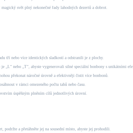
magický svět plný nekonečné řady lahodných dezertů a dobrot.
du tří nebo více identických sladkostí a odstranili je z plochy.
 je „L“ nebo „T“, abyste vygenerovali silné speciální bonbony s unikátními efe
ohou překonat náročné úrovně a efektivněji čistit více bonbonů.
dosáhnout v rámci omezeného počtu tahů nebo času.
stvím úspěšným plněním cílů jednotlivých úrovní.
, podržte a přetáhněte jej na sousední místo, abyste jej prohodili.