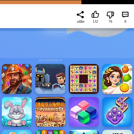
sdílet
132
76
0
ADVERTISEMENT