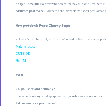
Spojení dezertu:
Po přetažení dezertu na novou pozici uvolněte k
Aktivace posilovače:
Klikněte nebo klepněte na ikonu posilovače pr
Hry podobné Papa Cherry Saga
Pokud vás tato hra baví, možná se vám budou líbit i tyto hry s pod
Malujte radost
OUTSIDE
Hide Me
FAQ:
Co jsou speciální bonbony?
Speciální bonbony vznikají spojením čtyř nebo více bonbonů v urči
Jak získám více posilovačů?