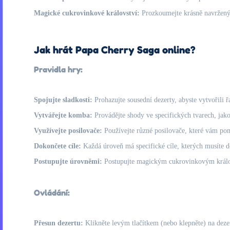
Magické cukrovinkové království:
Prozkoumejte krásně navržený 
Jak hrát Papa Cherry Saga online?
Pravidla hry:
Spojujte sladkosti:
Prohazujte sousední dezerty, abyste vytvořili řa
Vytvářejte komba:
Provádějte shody ve specifických tvarech, jako
Využívejte posilovače:
Používejte různé posilovače, které vám pom
Dokončete cíle:
Každá úroveň má specifické cíle, kterých musíte 
Postupujte úrovněmi:
Postupujte magickým cukrovinkovým králov
Ovládání:
Přesun dezertu:
Klikněte levým tlačítkem (nebo klepněte) na dezert