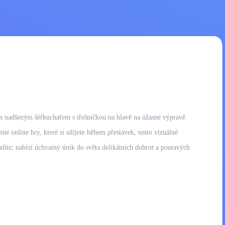
ly s nadšeným šéfkuchařem s třešničkou na hlavě na úžasné výpravě
é online hry, které si užijete během přestávek, tento vizuálně
nudíte; nabízí úchvatný únik do světa delikátních dobrot a poutavých