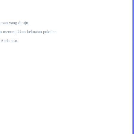
asan yang dituju.
kan menunjukkan kekuatan pukulan.
 Anda atur.