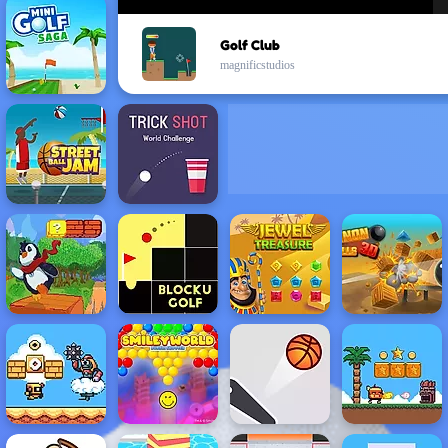
Golf Club
magnificstudios