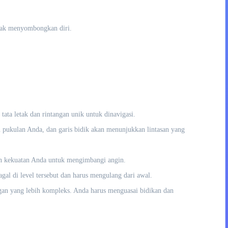
 hak menyombongkan diri.
ta letak dan rintangan unik untuk dinavigasi.
pukulan Anda, dan garis bidik akan menunjukkan lintasan yang
 dan kekuatan Anda untuk mengimbangi angin.
al di level tersebut dan harus mengulang dari awal.
ngan yang lebih kompleks. Anda harus menguasai bidikan dan